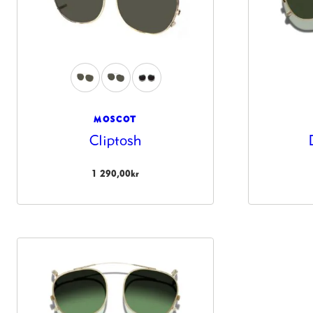
anpassat innehåll
och erbjudanden.
MOSCOT
Cliptosh
1 290,00
kr