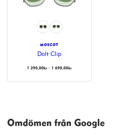
MOSCOT
Dolt Clip
Prisintervall:
–
1 290,00
kr
1 690,00
kr
1
290,00kr
till
1
690,00kr
Omdömen från Google