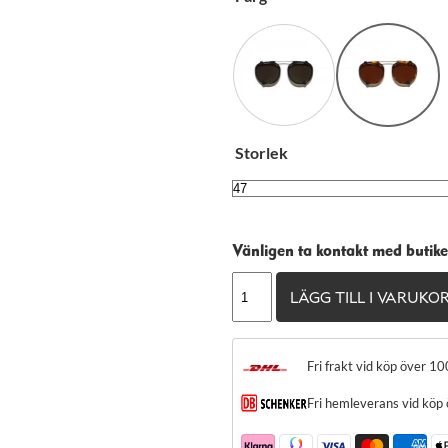
Storlek
Vänligen ta kontakt med butike
Moscot
LÄGG TILL I VARUKO
Jared
Clip
mängd
Fri frakt vid köp över 10
Fri hemleverans vid köp