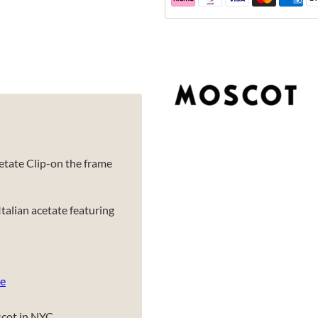
etate Clip-on the frame
talian acetate featuring
e
scot in NYC