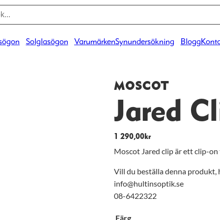
sögon
Solglasögon
Varumärken
Synundersökning
Blogg
Konta
MOSCOT
Jared Cl
1 290,00
kr
Moscot Jared clip är ett clip-on
Vill du beställa denna produkt, hö
info@hultinsoptik.se
08-6422322
Färg