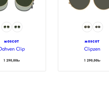
MOSCOT
MOSCOT
Dahven Clip
Clipzen
1 290,00
kr
1 290,00
kr