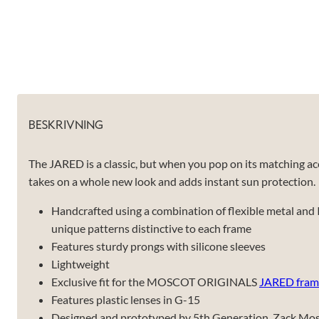
välja bort. De
behövs för
att hemsidan
över huvud
taget ska
fungera.
Statistik
BESKRIVNING
För att vi ska
kunna
förbättra
The JARED is a classic, but when you pop on its matching ac
hemsidans
takes on a whole new look and adds instant sun protection.
funktionalitet
och
Handcrafted using a combination of flexible metal and I
uppbyggnad,
baserat på
unique patterns distinctive to each frame
hur hemsidan
Features sturdy prongs with silicone sleeves
används.
Lightweight
Exclusive fit for the MOSCOT ORIGINALS
JARED fram
Upplevelse
Features plastic lenses in G-15
För att vår
Designed and prototyped by 5th Generation, Zack Mo