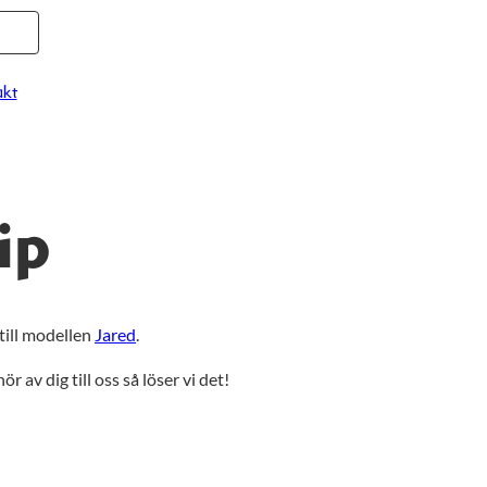
kt
ip
 till modellen
Jared
.
r av dig till oss så löser vi det!