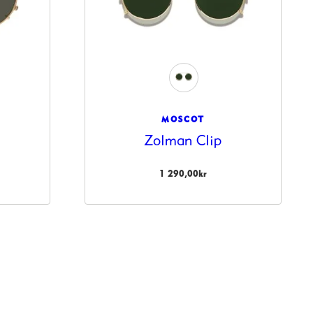
MOSCOT
Zolman Clip
1 290,00
kr