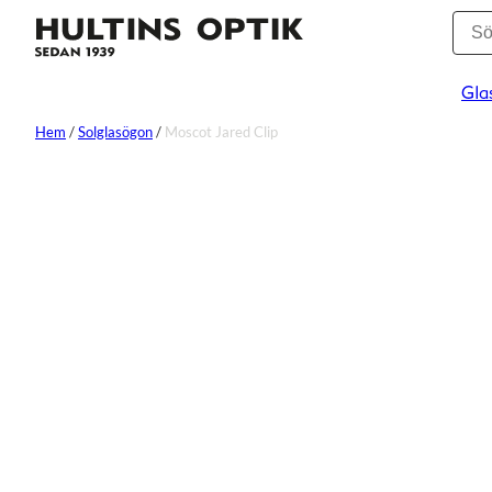
Gla
Hem
/
Solglasögon
/
Moscot Jared Clip