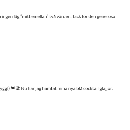
eringen låg ”mitt emellan” två värden. Tack för den generösa
gg!) 🌟😁 Nu har jag hämtat mina nya blå cocktail glajjor.