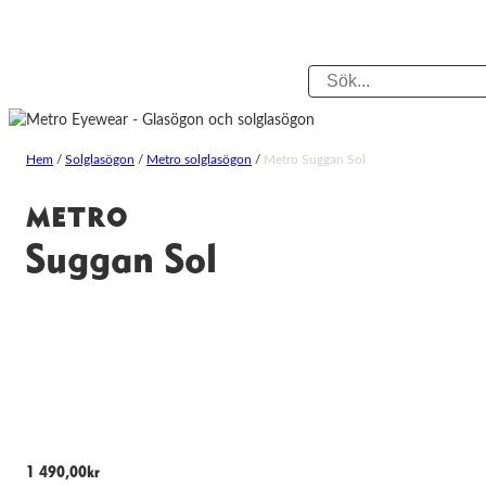
Hem
/
Solglasögon
/
Metro solglasögon
/
Metro Suggan Sol
METRO
Suggan Sol
1 490,00
kr