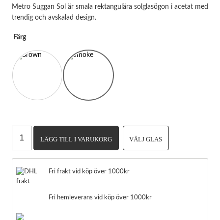
Metro Suggan Sol är smala rektangulära solglasögon i acetat med
trendig och avskalad design.
Färg
Metro
LÄGG TILL I VARUKORG
VÄLJ GLAS
Suggan
Sol
Nödvändiga
Dessa kakor
mängd
går inte att
Fri frakt vid köp över 1000kr
välja bort.
De behövs
för att
Fri hemleverans vid köp över 1000kr
hemsidan
över huvud