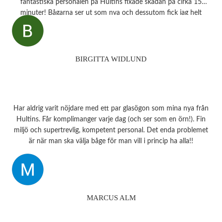
fantastiska personalen på Hultins fixade skadan på cirka 15
minuter! Bågarna ser ut som nya och dessutom fick jag helt
oväntat en underbar gåva – ett sprillans nytt fodral från samma
märke som mina solglasögon! Vilken fantastisk service! Kommer
aldrig att glömma det otroligt fina bemötandet.
Snart behöver jag boka tid för en synundersökning och jag vet
BIRGITTA WIDLUND
precis vart jag ska vända mig!
Har aldrig varit nöjdare med ett par glasögon som mina nya från
Hultins. Får komplimanger varje dag (och ser som en örn!). Fin
miljö och supertrevlig, kompetent personal. Det enda problemet
är när man ska välja båge för man vill i princip ha alla!!
MARCUS ALM