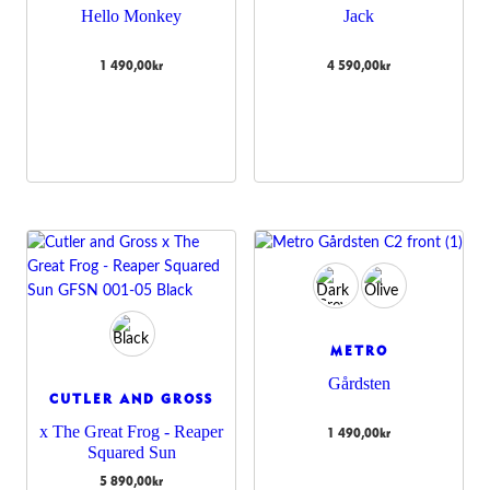
Hello Monkey
Jack
1 490,00
kr
4 590,00
kr
METRO
Gårdsten
CUTLER AND GROSS
x The Great Frog - Reaper
1 490,00
kr
Squared Sun
5 890,00
kr