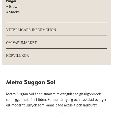
Färger
besök. Om
du nekar de
• Brown
här kakorna
• Smoke
kommer viss
funktionalitet
att försvinna
från
YTTERLIGARE INFORMATION
hemsidan.
OM VARUMÄRKET
Marknadsföring
Genom att dela
KÖPVILLKOR
med dig av dina
intressen och
ditt beteende
när du surfar
ökar du chansen
att få se
Metro Suggan Sol
personligt
anpassat innehåll
och erbjudanden.
Metro Suggan Sol är en smalare rektangulär solglasögonmodell
som ligger helt rätt i tiden. Formen är tydlig och avskalad och ger
ett modernt uttryck som känns både aktuellt och lättburet.