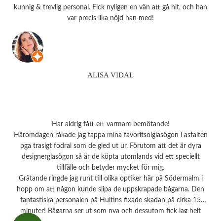
kunnig & trevlig personal. Fick nyligen en vän att gå hit, och han
var precis lika nöjd han med!
ALISA VIDAL
Har aldrig fått ett varmare bemötande!
Häromdagen råkade jag tappa mina favoritsolglasögon i asfalten
pga trasigt fodral som de gled ut ur. Förutom att det är dyra
designerglasögon så är de köpta utomlands vid ett speciellt
tillfälle och betyder mycket för mig.
Gråtande ringde jag runt till olika optiker här på Södermalm i
hopp om att någon kunde slipa de uppskrapade bågarna. Den
fantastiska personalen på Hultins fixade skadan på cirka 15
minuter! Bågarna ser ut som nya och dessutom fick jag helt