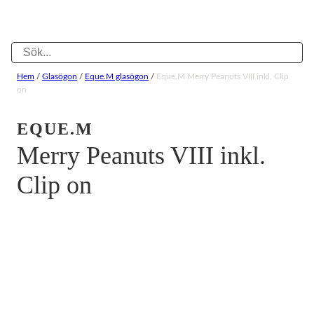
Hem
/
Glasögon
/
Eque.M glasögon
/
Eque.M Merry Peanuts VIII inkl. Clip
on
EQUE.M
Merry Peanuts VIII inkl.
Clip on