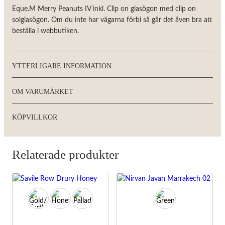
besök. Om
Eque.M Merry Peanuts IV inkl. Clip on glasögon med clip on
du nekar de
solglasögon. Om du inte har vägarna förbi så går det även bra att
här kakorna
kommer viss
beställa i webbutiken.
funktionalitet
att försvinna
från
hemsidan.
YTTERLIGARE INFORMATION
OM VARUMÄRKET
Marknadsföring
Genom att dela
med dig av dina
KÖPVILLKOR
intressen och
ditt beteende
när du surfar
ökar du chansen
Relaterade produkter
att få se
personligt
anpassat innehåll
och erbjudanden.