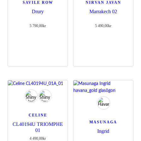
SAVILE ROW
NIRVAN JAVAN
Drury
Marrakech 02
5 790,00
kr
5 490,00
kr
CELINE
MASUNAGA
CL40194U TRIOMPHE
01
Ingrid
4 490,00
kr