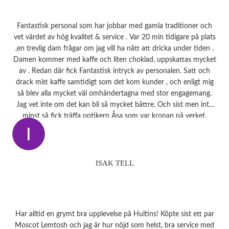
Fantastisk personal som har jobbar med gamla traditioner och
vet värdet av hög kvalitet & service . Var 20 min tidigare på plats
,en trevlig dam frågar om jag vill ha nått att dricka under tiden .
Damen kommer med kaffe och liten choklad, uppskattas mycket
av . Redan där fick Fantastisk intryck av personalen. Satt och
drack mitt kaffe samtidigt som det kom kunder , och enligt mig
så blev alla mycket väl omhändertagna med stor engagemang.
Jag vet inte om det kan bli så mycket bättre. Och sist men inte
minst så fick träffa optikern Åsa som var kronan på verket.
ISAK TELL
Har alltid en grymt bra upplevelse på Hultins! Köpte sist ett par
Moscot Lemtosh och jag är hur nöjd som helst, bra service med