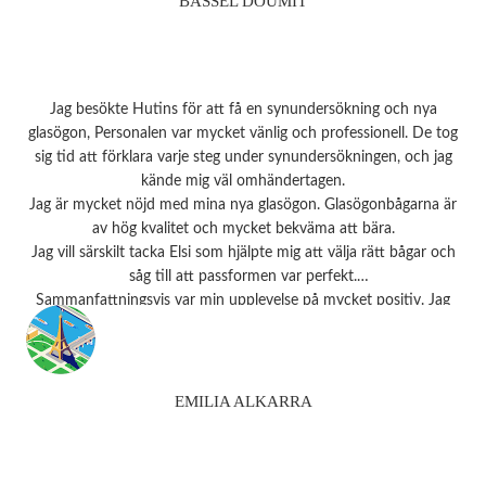
BASSEL DOUMIT
Jag besökte Hutins för att få en synundersökning och nya
glasögon, Personalen var mycket vänlig och professionell. De tog
sig tid att förklara varje steg under synundersökningen, och jag
kände mig väl omhändertagen.
Jag är mycket nöjd med mina nya glasögon. Glasögonbågarna är
av hög kvalitet och mycket bekväma att bära.
Jag vill särskilt tacka Elsi som hjälpte mig att välja rätt bågar och
såg till att passformen var perfekt.
Sammanfattningsvis var min upplevelse på mycket positiv. Jag
rekommenderar starkt detta ställe till alla som behöver
synundersökning eller nya glasögon.
Tack 💗
EMILIA ALKARRA