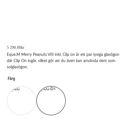
5 290,00
kr
Eque.M Merry Peanuts VIII inkl. Clip on är ett par lyxiga glasögon
där Clip On ingår, vilket gör att du även kan använda dem som
solglasögon.
Färg
Nödvändiga
Dessa kakor
går inte att
välja bort.
De behövs
för att
hemsidan
över huvud