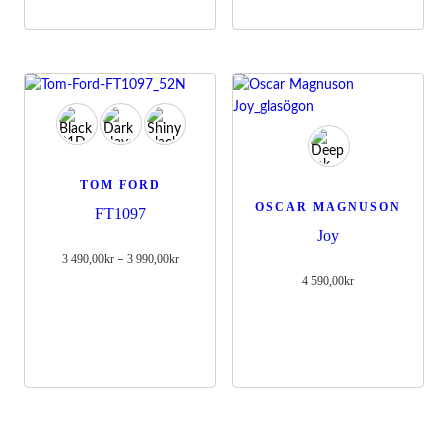
TOM FORD
OSCAR MAGNUSON
FT1097
Joy
3 490,00
kr
3 990,00
kr
Prisintervall:
–
3
4 590,00
kr
490,00kr
till
3
990,00kr