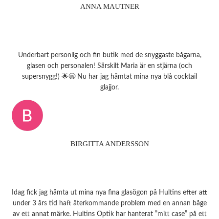
ANNA MAUTNER
Underbart personlig och fin butik med de snyggaste bågarna,
glasen och personalen! Särskilt Maria är en stjärna (och
supersnygg!) 🌟😁 Nu har jag hämtat mina nya blå cocktail
glajjor.
BIRGITTA ANDERSSON
Idag fick jag hämta ut mina nya fina glasögon på Hultins efter att
under 3 års tid haft återkommande problem med en annan båge
av ett annat märke. Hultins Optik har hanterat ”mitt case” på ett