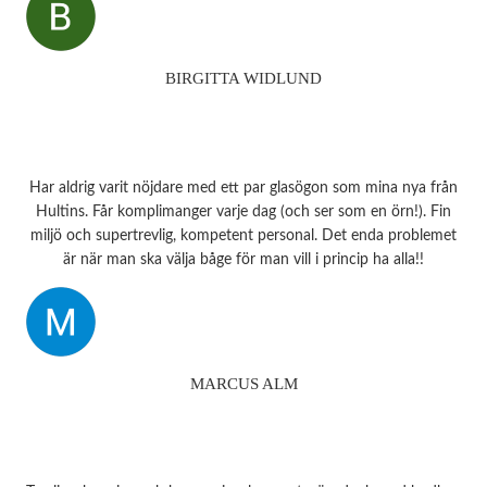
oväntat en underbar gåva – ett sprillans nytt fodral från samma
märke som mina solglasögon! Vilken fantastisk service! Kommer
aldrig att glömma det otroligt fina bemötandet.
Snart behöver jag boka tid för en synundersökning och jag vet
BIRGITTA WIDLUND
precis vart jag ska vända mig!
Har aldrig varit nöjdare med ett par glasögon som mina nya från
Hultins. Får komplimanger varje dag (och ser som en örn!). Fin
miljö och supertrevlig, kompetent personal. Det enda problemet
är när man ska välja båge för man vill i princip ha alla!!
MARCUS ALM