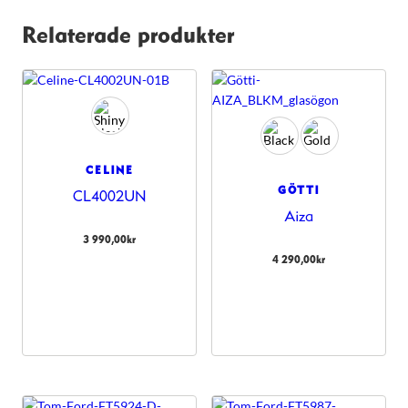
Relaterade produkter
CELINE
GÖTTI
CL4002UN
Aiza
3 990,00
kr
4 290,00
kr