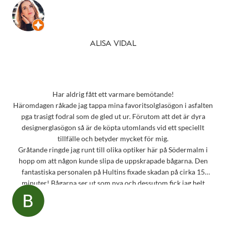
ALISA VIDAL
Har aldrig fått ett varmare bemötande!
Häromdagen råkade jag tappa mina favoritsolglasögon i asfalten
pga trasigt fodral som de gled ut ur. Förutom att det är dyra
designerglasögon så är de köpta utomlands vid ett speciellt
tillfälle och betyder mycket för mig.
Gråtande ringde jag runt till olika optiker här på Södermalm i
hopp om att någon kunde slipa de uppskrapade bågarna. Den
fantastiska personalen på Hultins fixade skadan på cirka 15
minuter! Bågarna ser ut som nya och dessutom fick jag helt
oväntat en underbar gåva – ett sprillans nytt fodral från samma
märke som mina solglasögon! Vilken fantastisk service! Kommer
aldrig att glömma det otroligt fina bemötandet.