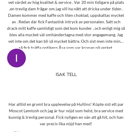
vet värdet av hög kvalitet & service . Var 20 min tidigare på plats
,en trevlig dam frågar om jag vill ha nått att dricka under tiden .
Damen kommer med kaffe och liten choklad, uppskattas mycket
av . Redan där fick Fantastisk intryck av personalen. Satt och
drack mitt kaffe samtidigt som det kom kunder , och enligt mig så
blev alla mycket väl omhändertagna med stor engagemang. Jag
vet inte om det kan bli så mycket bättre. Och sist men inte minst
så fick träffa optikern Åsa som var kronan på verket.
ISAK TELL
Har alltid en grymt bra upplevelse på Hultins! Köpte sist ett par
Moscot Lemtosh och jag är hur nöjd som helst, bra service med
kunnig & trevlig personal. Fick nyligen en vän att gå hit, och han
var precis lika nöjd han med!