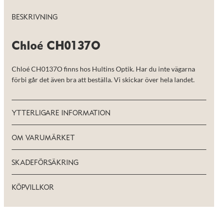
taget ska
fungera.
BESKRIVNING
Statistik
Chloé CH0137O
För att vi ska
kunna
förbättra
Chloé CH0137O finns hos Hultins Optik. Har du inte vägarna
hemsidans
förbi går det även bra att beställa. Vi skickar över hela landet.
funktionalitet
och
uppbyggnad,
baserat på
YTTERLIGARE INFORMATION
hur hemsidan
används.
OM VARUMÄRKET
Upplevelse
SKADEFÖRSÄKRING
För att vår
hemsida ska
prestera så
KÖPVILLKOR
bra som
möjligt under
ditt besök.
Om du nekar