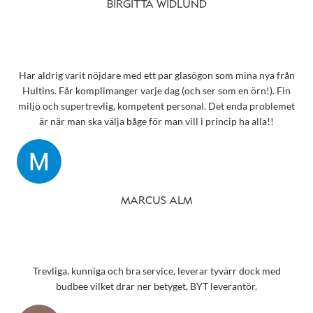
Snart behöver jag boka tid för en synundersökning och jag vet
BIRGITTA WIDLUND
precis vart jag ska vända mig!
Har aldrig varit nöjdare med ett par glasögon som mina nya från
Hultins. Får komplimanger varje dag (och ser som en örn!). Fin
miljö och supertrevlig, kompetent personal. Det enda problemet
är när man ska välja båge för man vill i princip ha alla!!
MARCUS ALM
Trevliga, kunniga och bra service, leverar tyvärr dock med
budbee vilket drar ner betyget, BYT leverantör.