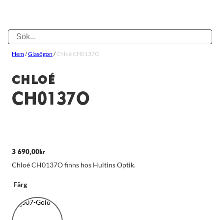
Hem
/
Glasögon
/
Chloé CH0137O
CHLOÉ
CH0137O
3 690,00
kr
Chloé CH0137O finns hos Hultins Optik.
Färg