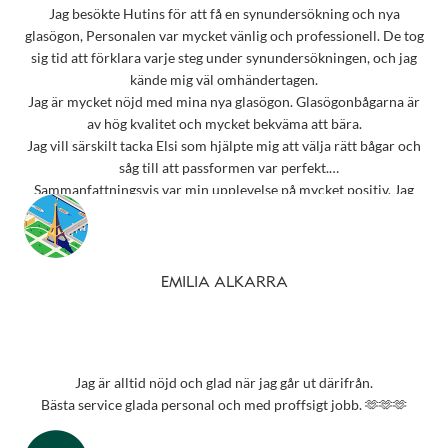
Jag besökte Hutins för att få en synundersökning och nya
glasögon, Personalen var mycket vänlig och professionell. De tog
sig tid att förklara varje steg under synundersökningen, och jag
kände mig väl omhändertagen.
Jag är mycket nöjd med mina nya glasögon. Glasögonbågarna är
av hög kvalitet och mycket bekväma att bära.
Jag vill särskilt tacka Elsi som hjälpte mig att välja rätt bågar och
såg till att passformen var perfekt.
Sammanfattningsvis var min upplevelse på mycket positiv. Jag
rekommenderar starkt detta ställe till alla som behöver
synundersökning eller nya glasögon.
Tack 💗
EMILIA ALKARRA
Jag är alltid nöjd och glad när jag går ut därifrån.
Bästa service glada personal och med proffsigt jobb. 🫶🫶🫶