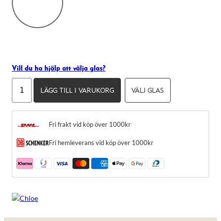
Vill du ha hjälp att välja glas?
Chloé
LÄGG TILL I VARUKORG
VÄLJ GLAS
CH0137O
mängd
Fri frakt vid köp över 1000kr
Fri hemleverans vid köp över 1000kr
Nödvändiga
Dessa kakor
går inte att
välja bort.
De behövs
för att
hemsidan
över huvud