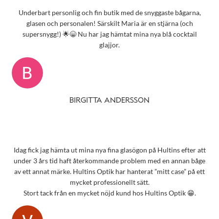
Underbart personlig och fin butik med de snyggaste bågarna,
glasen och personalen! Särskilt Maria är en stjärna (och
supersnygg!) 🌟😁 Nu har jag hämtat mina nya blå cocktail
glajjor.
BIRGITTA ANDERSSON
Idag fick jag hämta ut mina nya fina glasögon på Hultins efter att
under 3 års tid haft återkommande problem med en annan båge
av ett annat märke. Hultins Optik har hanterat ”mitt case” på ett
mycket professionellt sätt.
Stort tack från en mycket nöjd kund hos Hultins Optik 😁.