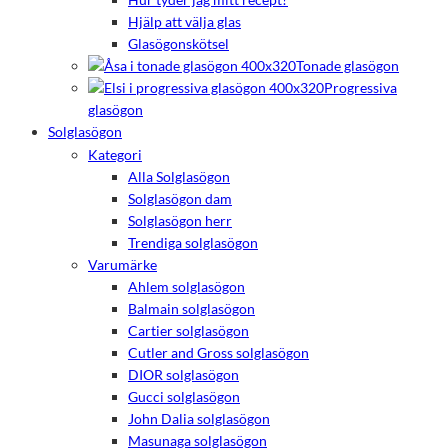
Hjälp att välja glas
Glasögonskötsel
Tonade glasögon
Progressiva
glasögon
Solglasögon
Kategori
Alla Solglasögon
Solglasögon dam
Solglasögon herr
Trendiga solglasögon
Varumärke
Ahlem solglasögon
Balmain solglasögon
Cartier solglasögon
Cutler and Gross solglasögon
DIOR solglasögon
Gucci solglasögon
John Dalia solglasögon
Masunaga solglasögon