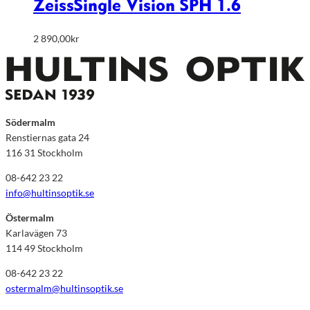
Zeiss
Single Vision SPH 1.6
2 890,00
kr
Södermalm
Renstiernas gata 24
116 31 Stockholm
08-642 23 22
info@hultinsoptik.se
Östermalm
Karlavägen 73
114 49 Stockholm
08-642 23 22
ostermalm@hultinsoptik.se