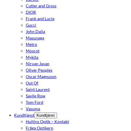
Cutler and Gross
DIOR
Frank and Lucie
Gucci
John Dalia
Masunaga
Metro
Moscot
Mykita
Nirvan Javan
Oliver Peoples
Oscar Magnuson
Out Of
Saint Laurent
Savile Row
Tom Ford
Vasuma
Kundtjänst
Kundtjänst
Hultins Optik – Kontakt
Fråga Optikern