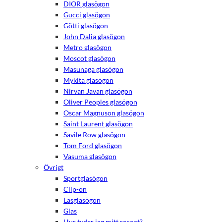
DIOR glasögon
Gucci glasögon
Götti glasögon
John Dalia glasögon
Metro glasögon
Moscot glasögon
Masunaga glasögon
Mykita glasögon
Nirvan Javan glasögon
Oliver Peoples glasögon
Oscar Magnuson glasögon
Saint Laurent glasögon
Savile Row glasögon
Tom Ford glasögon
Vasuma glasögon
Övrigt
Sportglasögon
Clip-on
Läsglasögon
Glas
Hur tyder jag mitt recept?