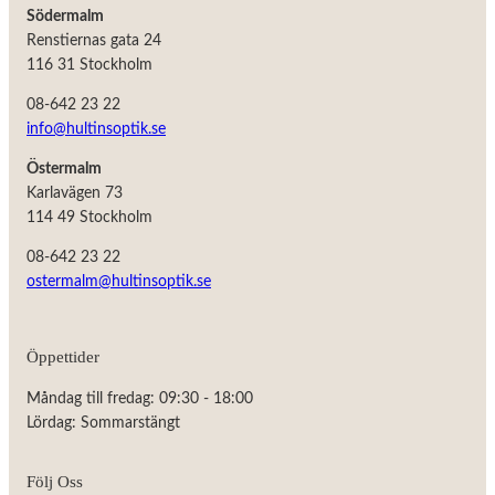
Södermalm
Renstiernas gata 24
116 31 Stockholm
08-642 23 22
info@hultinsoptik.se
Östermalm
Karlavägen 73
114 49 Stockholm
08-642 23 22
ostermalm@hultinsoptik.se
Nödvändiga
Öppettider
Dessa kakor
går inte att
Måndag till fredag: 09:30 - 18:00
välja bort.
De behövs
Lördag: Sommarstängt
för att
hemsidan
över huvud
Följ Oss