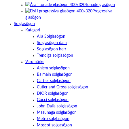
Tonade glasögon
Progressiva
glasögon
Solglasögon
Kategori
Alla Solglasögon
Solglasögon dam
Solglasögon herr
Trendiga solglasögon
Varumärke
Ahlem solglasögon
Balmain solglasögon
Cartier solglasögon
Cutler and Gross solglasögon
DIOR solglasögon
Gucci solglasögon
John Dalia solglasögon
Masunaga solglasögon
Metro solglasögon
Moscot solglasögon