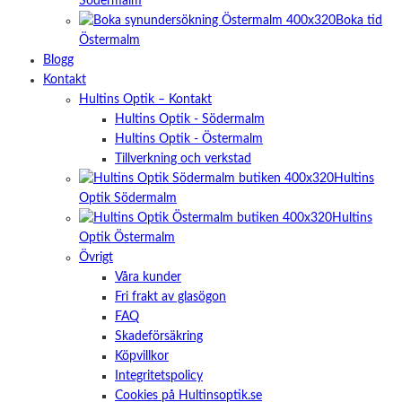
Södermalm
Boka tid
Östermalm
Blogg
Kontakt
Hultins Optik – Kontakt
Hultins Optik - Södermalm
Hultins Optik - Östermalm
Tillverkning och verkstad
Hultins
Optik Södermalm
Hultins
Optik Östermalm
Övrigt
Våra kunder
Fri frakt av glasögon
FAQ
Skadeförsäkring
Köpvillkor
Integritetspolicy
Cookies på Hultinsoptik.se