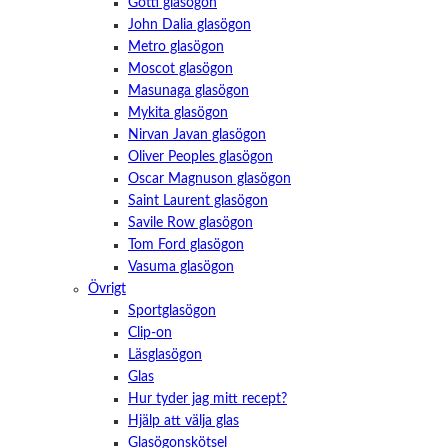
Götti glasögon
John Dalia glasögon
Metro glasögon
Moscot glasögon
Masunaga glasögon
Mykita glasögon
Nirvan Javan glasögon
Oliver Peoples glasögon
Oscar Magnuson glasögon
Saint Laurent glasögon
Savile Row glasögon
Tom Ford glasögon
Vasuma glasögon
Övrigt
Sportglasögon
Clip-on
Läsglasögon
Glas
Hur tyder jag mitt recept?
Hjälp att välja glas
Glasögonskötsel