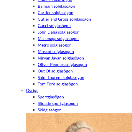
Balmain solglasögon
Cartier solglasögon
Cutler and Gross solglasögon
Gucci solglasögon
John Dalia solglasögon
Masunaga solglasögon
Metro solglasögon
Moscot solglasögon
Nirvan Javan solglasögon
Oliver Peoples solglasögon
Out Of solglasögon
Saint Laurent solglasögon
Tom Ford solglasögon
Övrigt
Sportglasögon
Slipade sportglasögon
Skidglasögon