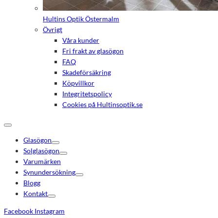
Hultins Optik Östermalm
Övrigt
Våra kunder
Fri frakt av glasögon
FAQ
Skadeförsäkring
Köpvillkor
Integritetspolicy
Cookies på Hultinsoptik.se
Glasögon
Solglasögon
Varumärken
Synundersökning
Blogg
Kontakt
Facebook
Instagram