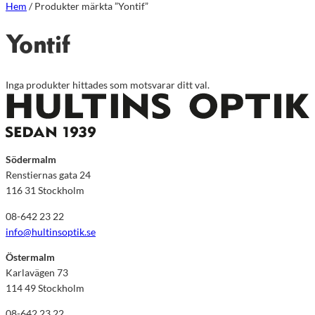
Hem
/ Produkter märkta ”Yontif”
Yontif
Inga produkter hittades som motsvarar ditt val.
Södermalm
Renstiernas gata 24
116 31 Stockholm
08-642 23 22
info@hultinsoptik.se
Östermalm
Karlavägen 73
114 49 Stockholm
08-642 23 22