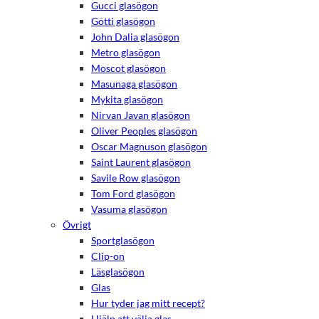
Gucci glasögon
Götti glasögon
John Dalia glasögon
Metro glasögon
Moscot glasögon
Masunaga glasögon
Mykita glasögon
Nirvan Javan glasögon
Oliver Peoples glasögon
Oscar Magnuson glasögon
Saint Laurent glasögon
Savile Row glasögon
Tom Ford glasögon
Vasuma glasögon
Övrigt
Sportglasögon
Clip-on
Läsglasögon
Glas
Hur tyder jag mitt recept?
Hjälp att välja glas