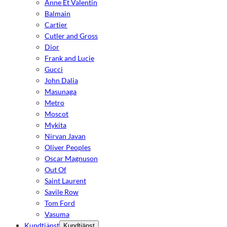
Anne Et Valentin
Balmain
Cartier
Cutler and Gross
Dior
Frank and Lucie
Gucci
John Dalia
Masunaga
Metro
Moscot
Mykita
Nirvan Javan
Oliver Peoples
Oscar Magnuson
Out Of
Saint Laurent
Savile Row
Tom Ford
Vasuma
Kundtjänst
Kundtjänst