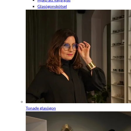
Glasögonskötsel
Tonade glasögon