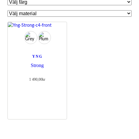
YNG
Strong
1 490,00
kr
Nödvändiga
Dessa kakor
går inte att
välja bort.
De behövs
för att
hemsidan
över huvud