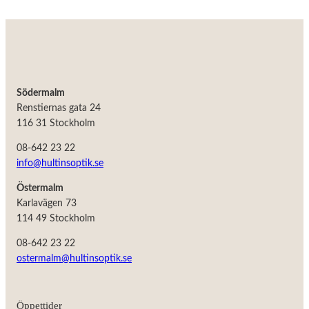
taget ska
fungera.
Statistik
För att vi ska
kunna
Södermalm
förbättra
hemsidans
Renstiernas gata 24
funktionalitet
116 31 Stockholm
och
uppbyggnad,
08-642 23 22
baserat på
info@hultinsoptik.se
hur
hemsidan
används.
Östermalm
Karlavägen 73
114 49 Stockholm
Upplevelse
08-642 23 22
För att vår
hemsida ska
ostermalm@hultinsoptik.se
prestera så
bra som
möjligt
under ditt
Öppettider