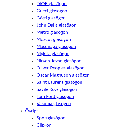
DIOR glasögon
Gucci glasögon
Götti glasögon
John Dalia glasögon
Metro glasögon
Moscot glasögon
Masunaga glasögon
Mykita glasögon
Nirvan Javan glasögon
Oliver Peoples glasögon
Oscar Magnuson glasögon
Saint Laurent glasögon
Savile Row glasögon
Tom Ford glasögon
Vasuma glasögon
Övrigt
Sportglasögon
Clip-on