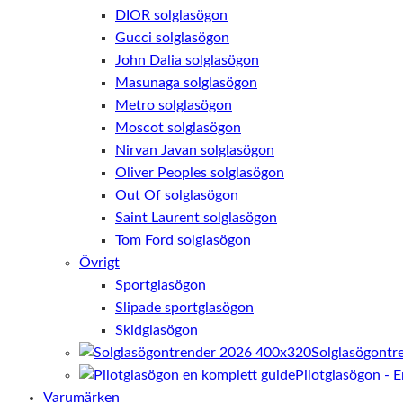
DIOR solglasögon
Gucci solglasögon
John Dalia solglasögon
Masunaga solglasögon
Metro solglasögon
Moscot solglasögon
Nirvan Javan solglasögon
Oliver Peoples solglasögon
Out Of solglasögon
Saint Laurent solglasögon
Tom Ford solglasögon
Övrigt
Sportglasögon
Slipade sportglasögon
Skidglasögon
Solglasögontr
Pilotglasögon - 
Varumärken