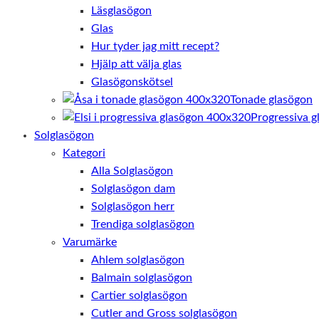
Läsglasögon
Glas
Hur tyder jag mitt recept?
Hjälp att välja glas
Glasögonskötsel
Tonade glasögon
Progressiva g
Solglasögon
Kategori
Alla Solglasögon
Solglasögon dam
Solglasögon herr
Trendiga solglasögon
Varumärke
Ahlem solglasögon
Balmain solglasögon
Cartier solglasögon
Cutler and Gross solglasögon