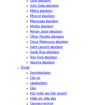
Götti glasögon
John Dalia glasögon
Metro glasögon
Moscot glasögon
Masunaga glasögon
Mykita glasögon
Nirvan Javan glasögon
Oliver Peoples glasögon
Oscar Magnuson glasögon
Saint Laurent glasögon
Savile Row glasögon
Tom Ford glasögon
Vasuma glasögon
Övrigt
Sportglasögon
Clip-on
Läsglasögon
Glas
Hur tyder jag mitt recept?
Hjälp att välja glas
Glasögonskötsel