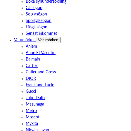
Boka synundersökning
Glasögon
Solglasögon
Sportglasögon
Läsglasögon
Senast inkommet
Varumärken
Varumärken
Ahlem
Anne Et Valentin
Balmain
Cartier
Cutler and Gross
DIOR
Frank and Lucie
Gucci
John Dalia
Masunaga
Metro
Moscot
Mykita
Nirvan Javan