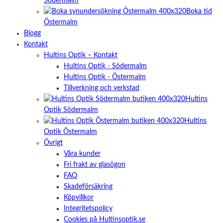
Södermalm
Boka tid
Östermalm
Blogg
Kontakt
Hultins Optik – Kontakt
Hultins Optik - Södermalm
Hultins Optik - Östermalm
Tillverkning och verkstad
Hultins
Optik Södermalm
Hultins
Optik Östermalm
Övrigt
Våra kunder
Fri frakt av glasögon
FAQ
Skadeförsäkring
Köpvillkor
Integritetspolicy
Cookies på Hultinsoptik.se