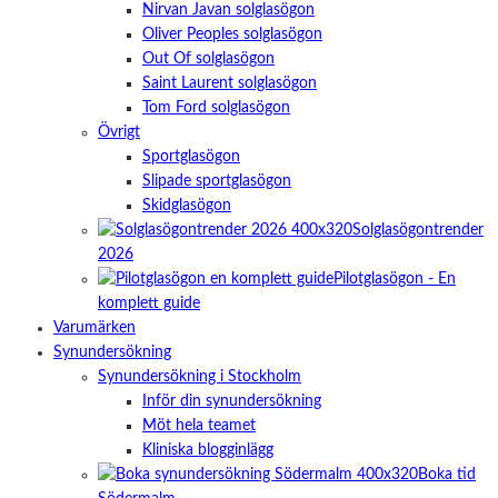
Nirvan Javan solglasögon
Oliver Peoples solglasögon
Out Of solglasögon
Saint Laurent solglasögon
Tom Ford solglasögon
Övrigt
Sportglasögon
Slipade sportglasögon
Skidglasögon
Solglasögontrender
2026
Pilotglasögon - En
komplett guide
Varumärken
Synundersökning
Synundersökning i Stockholm
Inför din synundersökning
Möt hela teamet
Kliniska blogginlägg
Boka tid