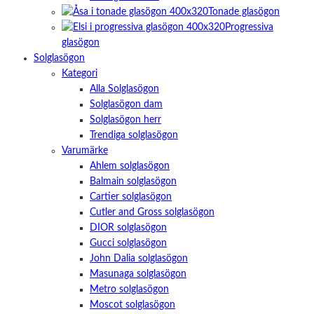
Tonade glasögon
Progressiva
glasögon
Solglasögon
Kategori
Alla Solglasögon
Solglasögon dam
Solglasögon herr
Trendiga solglasögon
Varumärke
Ahlem solglasögon
Balmain solglasögon
Cartier solglasögon
Cutler and Gross solglasögon
DIOR solglasögon
Gucci solglasögon
John Dalia solglasögon
Masunaga solglasögon
Metro solglasögon
Moscot solglasögon