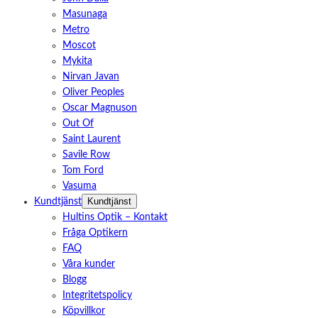
Masunaga
Metro
Moscot
Mykita
Nirvan Javan
Oliver Peoples
Oscar Magnuson
Out Of
Saint Laurent
Savile Row
Tom Ford
Vasuma
Kundtjänst
Kundtjänst
Hultins Optik – Kontakt
Fråga Optikern
FAQ
Våra kunder
Blogg
Integritetspolicy
Köpvillkor