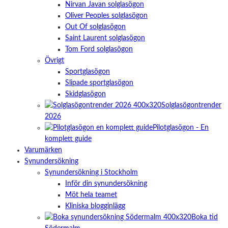
Nirvan Javan solglasögon
Oliver Peoples solglasögon
Out Of solglasögon
Saint Laurent solglasögon
Tom Ford solglasögon
Övrigt
Sportglasögon
Slipade sportglasögon
Skidglasögon
Solglasögontrender
2026
Pilotglasögon - En
komplett guide
Varumärken
Synundersökning
Synundersökning i Stockholm
Inför din synundersökning
Möt hela teamet
Kliniska blogginlägg
Boka tid