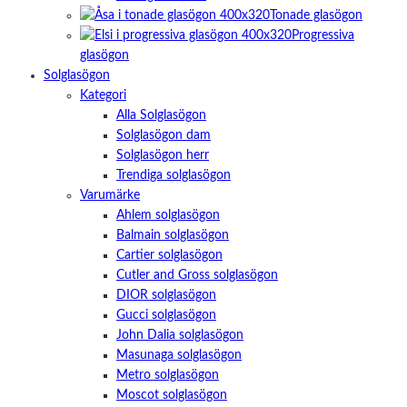
Tonade glasögon
Progressiva
glasögon
Solglasögon
Kategori
Alla Solglasögon
Solglasögon dam
Solglasögon herr
Trendiga solglasögon
Varumärke
Ahlem solglasögon
Balmain solglasögon
Cartier solglasögon
Cutler and Gross solglasögon
DIOR solglasögon
Gucci solglasögon
John Dalia solglasögon
Masunaga solglasögon
Metro solglasögon
Moscot solglasögon