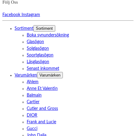
Följ Oss
Facebook
Instagram
Sortiment
Sortiment
Boka synundersökning
Glasögon
Solglasögon
Sportglasögon
Läsglasögon
Senast inkommet
Varumärken
Varumärken
Ahlem
Anne Et Valentin
Balmain
Cartier
Cutler and Gross
DIOR
Frank and Lucie
Gucci
John Dalia