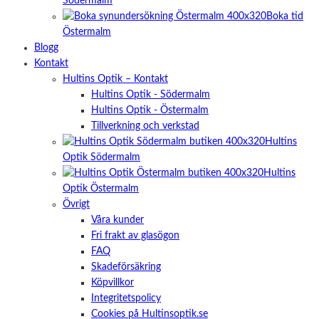
Södermalm
Boka tid
Östermalm
Blogg
Kontakt
Hultins Optik – Kontakt
Hultins Optik - Södermalm
Hultins Optik - Östermalm
Tillverkning och verkstad
Hultins
Optik Södermalm
Hultins
Optik Östermalm
Övrigt
Våra kunder
Fri frakt av glasögon
FAQ
Skadeförsäkring
Köpvillkor
Integritetspolicy
Cookies på Hultinsoptik.se