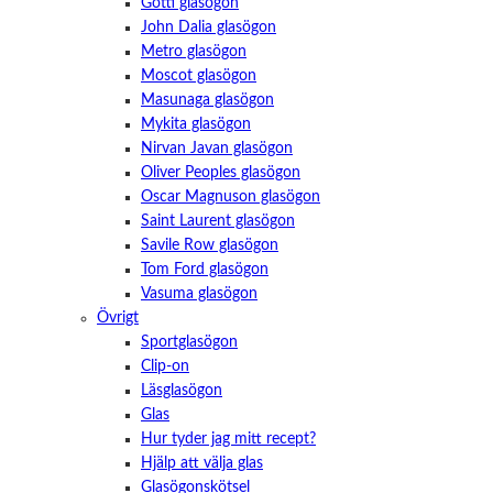
Götti glasögon
John Dalia glasögon
Metro glasögon
Moscot glasögon
Masunaga glasögon
Mykita glasögon
Nirvan Javan glasögon
Oliver Peoples glasögon
Oscar Magnuson glasögon
Saint Laurent glasögon
Savile Row glasögon
Tom Ford glasögon
Vasuma glasögon
Övrigt
Sportglasögon
Clip-on
Läsglasögon
Glas
Hur tyder jag mitt recept?
Hjälp att välja glas
Glasögonskötsel