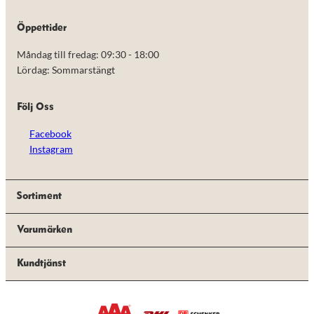
de här
kakorna
Öppettider
kommer viss
funktionalitet
Måndag till fredag: 09:30 - 18:00
att försvinna
från
Lördag: Sommarstängt
hemsidan.
Följ Oss
Marknadsföring
Facebook
Genom att dela
med dig av dina
Instagram
intressen och ditt
beteende när du
surfar ökar du
chansen att få se
Sortiment
personligt
anpassat innehåll
Varumärken
och erbjudanden.
Kundtjänst