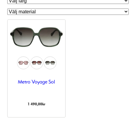
Metro Voyage Sol
Nödvändiga
Dessa kakor
1 490,00
kr
går inte att
välja bort.
De behövs
för att
hemsidan
över huvud