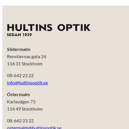
Södermalm
Renstiernas gata 24
116 31 Stockholm
08-642 23 22
info@hultinsoptik.se
Östermalm
Karlavägen 73
114 49 Stockholm
Nödvändiga
Dessa kakor
08-642 23 22
går inte att
ostermalm@hultinsoptik.se