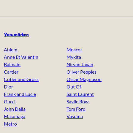
Varumärken
Ahlem
Moscot
Anne Et Valentin
Mykita
Balmain
Nirvan Javan
Cartier
Oliver Peoples
Cutler and Gross
Oscar Magnuson
Dior
Out Of
Frank and Lucie
Saint Laurent
Gucci
Savile Row
John Dalia
Tom Ford
Masunaga
Vasuma
Metro