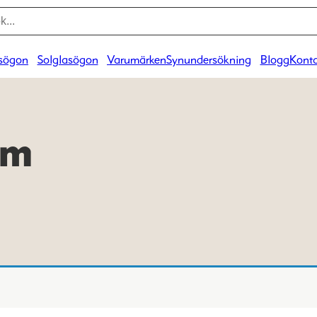
sögon
Solglasögon
Varumärken
Synundersökning
Blogg
Konta
am