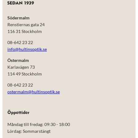
Södermalm
Renstiernas gata 24
116 31 Stockholm
08-642 23 22
info@hultinsoptik.se
Östermalm
Karlavägen 73
114 49 Stockholm
08-642 23 22
ostermalm@hultinsoptik.se
Nödvändiga
Dessa kakor
går inte att
välja bort.
Öppettider
De behövs
för att
Måndag till fredag: 09:30 - 18:00
hemsidan
Lördag: Sommarstängt
över huvud