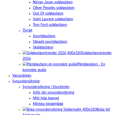
Nirvan Javan solglasögon
Oliver Peoples solglasögon
Out Of solglasögon
Saint Laurent solglasögon
Tom Ford solglasögon
Övrigt
Sportglasögon
Slipade sportglasögon
Skidglasögon
Solglasögontrender
2026
Pilotglasögon - En
komplett guide
Varumärken
Synundersökning
Synundersökning i Stockholm
Inför din synundersökning
Möt hela teamet
Kliniska blogginlägg
Boka tid