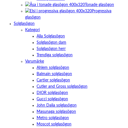
Tonade glasögon
Progressiva
glasögon
Solglasögon
Kategori
Alla Solglasögon
Solglasögon dam
Solglasögon herr
Trendiga solglasögon
Varumärke
Ahlem solglasögon
Balmain solglasögon
Cartier solglasögon
Cutler and Gross solglasögon
DIOR solglasögon
Gucci solglasögon
John Dalia solglasögon
Masunaga solglasögon
Metro solglasögon
Moscot solglasögon