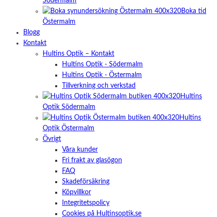
Södermalm
Boka tid
Östermalm
Blogg
Kontakt
Hultins Optik – Kontakt
Hultins Optik - Södermalm
Hultins Optik - Östermalm
Tillverkning och verkstad
Hultins
Optik Södermalm
Hultins
Optik Östermalm
Övrigt
Våra kunder
Fri frakt av glasögon
FAQ
Skadeförsäkring
Köpvillkor
Integritetspolicy
Cookies på Hultinsoptik.se