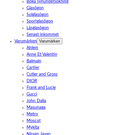
Boka synundersökning
Glasögon
Solglasögon
Sportglasögon
Läsglasögon
Senast inkommet
Varumärken
Varumärken
Ahlem
Anne Et Valentin
Balmain
Cartier
Cutler and Gross
DIOR
Frank and Lucie
Gucci
John Dalia
Masunaga
Metro
Moscot
Mykita
Nirvan Javan