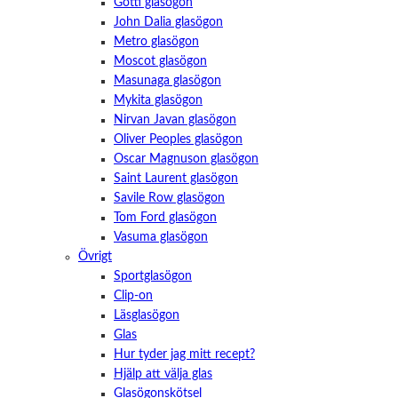
Götti glasögon
John Dalia glasögon
Metro glasögon
Moscot glasögon
Masunaga glasögon
Mykita glasögon
Nirvan Javan glasögon
Oliver Peoples glasögon
Oscar Magnuson glasögon
Saint Laurent glasögon
Savile Row glasögon
Tom Ford glasögon
Vasuma glasögon
Övrigt
Sportglasögon
Clip-on
Läsglasögon
Glas
Hur tyder jag mitt recept?
Hjälp att välja glas
Glasögonskötsel