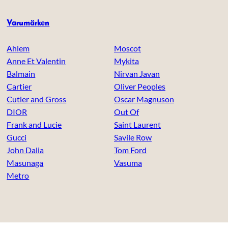
Varumärken
Ahlem
Moscot
Anne Et Valentin
Mykita
Balmain
Nirvan Javan
Cartier
Oliver Peoples
Cutler and Gross
Oscar Magnuson
DIOR
Out Of
Frank and Lucie
Saint Laurent
Gucci
Savile Row
John Dalia
Tom Ford
Masunaga
Vasuma
Metro