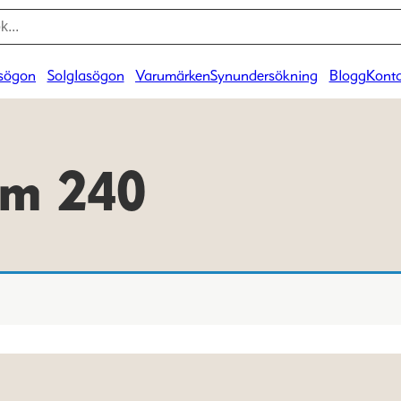
sögon
Solglasögon
Varumärken
Synundersökning
Blogg
Konta
am 240