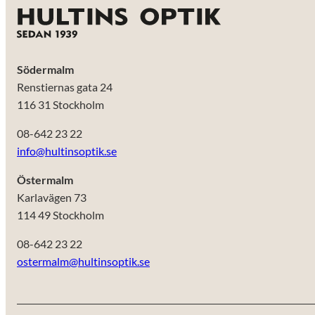
Södermalm
Renstiernas gata 24
116 31 Stockholm
08-642 23 22
info@hultinsoptik.se
Östermalm
Karlavägen 73
114 49 Stockholm
08-642 23 22
ostermalm@hultinsoptik.se
Nödvändiga
Dessa kakor
går inte att