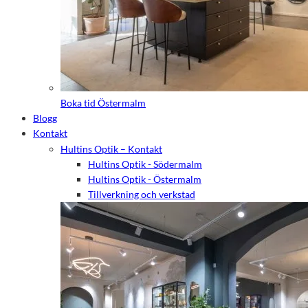
Boka tid Östermalm
Blogg
Kontakt
Hultins Optik – Kontakt
Hultins Optik - Södermalm
Hultins Optik - Östermalm
Tillverkning och verkstad