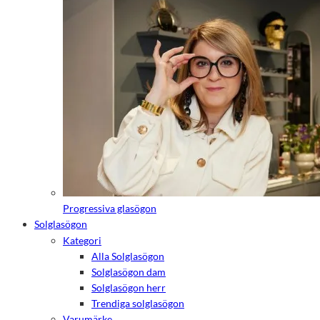
de här
kakorna
kommer viss
funktionalitet
att försvinna
från
hemsidan.
Marknadsföring
Genom att dela
med dig av dina
intressen och ditt
beteende när du
surfar ökar du
chansen att få se
Progressiva glasögon
personligt
anpassat innehåll
Solglasögon
och erbjudanden.
Kategori
Alla Solglasögon
Solglasögon dam
Solglasögon herr
Trendiga solglasögon
Varumärke