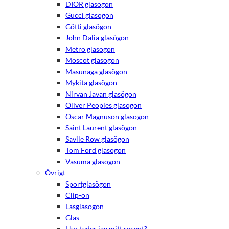
DIOR glasögon
Gucci glasögon
Götti glasögon
John Dalia glasögon
Metro glasögon
Moscot glasögon
Masunaga glasögon
Mykita glasögon
Nirvan Javan glasögon
Oliver Peoples glasögon
Oscar Magnuson glasögon
Saint Laurent glasögon
Savile Row glasögon
Tom Ford glasögon
Nödvändiga
Vasuma glasögon
Dessa kakor
Övrigt
går inte att
Sportglasögon
välja bort.
Clip-on
De behövs
för att
Läsglasögon
hemsidan
Glas
över huvud
Hur tyder jag mitt recept?