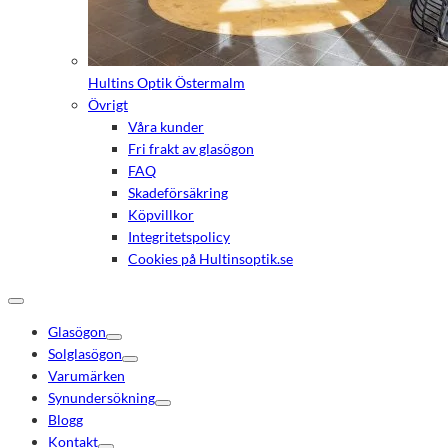
Hultins Optik Östermalm
Övrigt
Våra kunder
Fri frakt av glasögon
FAQ
Skadeförsäkring
Köpvillkor
Integritetspolicy
Cookies på Hultinsoptik.se
Glasögon
Solglasögon
Varumärken
Synundersökning
Blogg
Kontakt