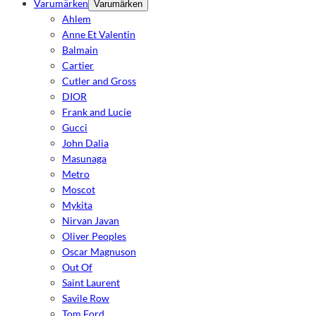
Varumärken
Varumärken
Ahlem
Anne Et Valentin
Balmain
Cartier
Cutler and Gross
DIOR
Frank and Lucie
Gucci
John Dalia
Masunaga
Metro
Moscot
Mykita
Nirvan Javan
Oliver Peoples
Oscar Magnuson
Out Of
Saint Laurent
Savile Row
Tom Ford