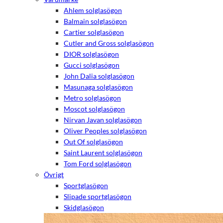
Ahlem solglasögon
Balmain solglasögon
Cartier solglasögon
Cutler and Gross solglasögon
DIOR solglasögon
Gucci solglasögon
John Dalia solglasögon
Masunaga solglasögon
Metro solglasögon
Moscot solglasögon
Nirvan Javan solglasögon
Oliver Peoples solglasögon
Out Of solglasögon
Saint Laurent solglasögon
Tom Ford solglasögon
Övrigt
Sportglasögon
Slipade sportglasögon
Skidglasögon