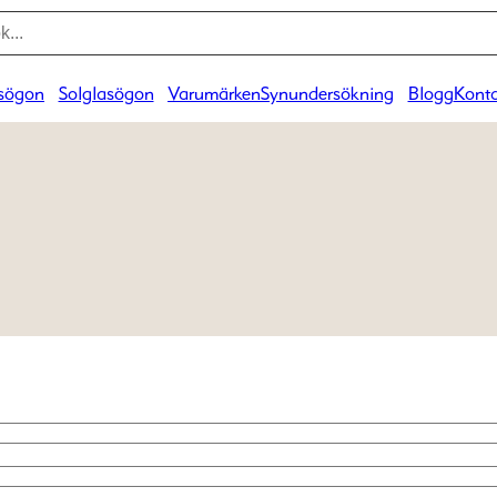
sögon
Solglasögon
Varumärken
Synundersökning
Blogg
Konta