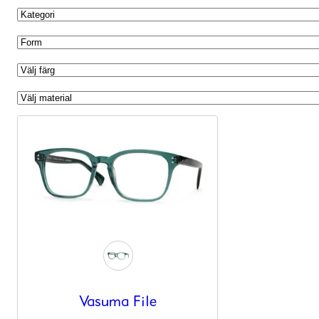
Nödvändiga
Dessa kakor
Vasuma File
går inte att