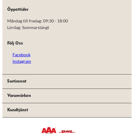
de här
kakorna
Öppettider
kommer viss
funktionalitet
Måndag till fredag: 09:30 - 18:00
att försvinna
Lördag: Sommarstängt
från
hemsidan.
Följ Oss
Marknadsföring
Facebook
Genom att dela
Instagram
med dig av dina
intressen och ditt
beteende när du
surfar ökar du
Sortiment
chansen att få se
personligt
anpassat innehåll
Varumärken
och erbjudanden.
Kundtjänst