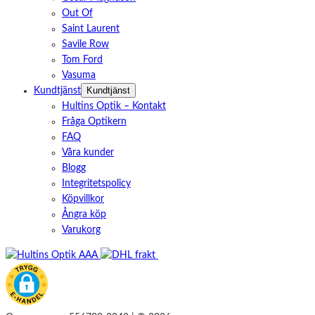
Out Of
Saint Laurent
Savile Row
Tom Ford
Vasuma
Kundtjänst
Kundtjänst
Hultins Optik – Kontakt
Fråga Optikern
FAQ
Våra kunder
Blogg
Integritetspolicy
Köpvillkor
Ångra köp
Varukorg