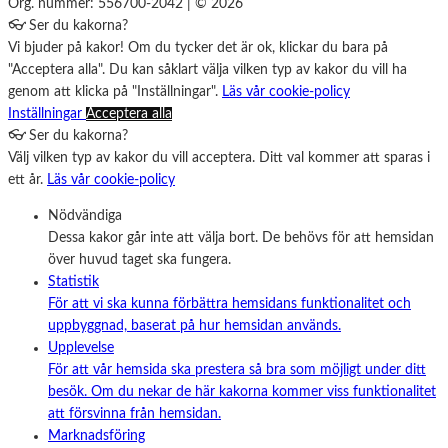
Org. nummer: 556700-2042 | © 2026
👓 Ser du kakorna?
Vi bjuder på kakor! Om du tycker det är ok, klickar du bara på
"Acceptera alla". Du kan såklart välja vilken typ av kakor du vill ha
genom att klicka på "Inställningar".
Läs vår cookie-policy
Inställningar
Acceptera alla
👓 Ser du kakorna?
Välj vilken typ av kakor du vill acceptera. Ditt val kommer att sparas i
ett år.
Läs vår cookie-policy
Nödvändiga
Dessa kakor går inte att välja bort. De behövs för att hemsidan
över huvud taget ska fungera.
Statistik
För att vi ska kunna förbättra hemsidans funktionalitet och
uppbyggnad, baserat på hur hemsidan används.
Upplevelse
För att vår hemsida ska prestera så bra som möjligt under ditt
besök. Om du nekar de här kakorna kommer viss funktionalitet
att försvinna från hemsidan.
Marknadsföring