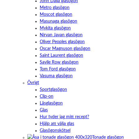
John Dalia glasögon
Metro glasögon
Moscot glasögon
Masunaga glasögon
Mykita glasögon
Nirvan Javan glasögon
Oliver Peoples glasögon
Oscar Magnuson glasögon
Saint Laurent glasögon
Savile Row glasögon
Tom Ford glasögon
Vasuma glasögon
Övrigt
Sportglasögon
Clip-on
Läsglasögon
Glas
Hur tyder jag mitt recept?
Hjälp att välja glas
Glasögonskötsel
Tonade glasögon