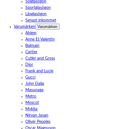
Solglasögon
Sportglasögon
Läsglasögon
Senast inkommet
Varumärken
Varumärken
Ahlem
Anne Et Valentin
Balmain
Cartier
Cutler and Gross
Dior
Frank and Lucie
Gucci
John Dalia
Masunaga
Metro
Moscot
Mykita
Nirvan Javan
Oliver Peoples
Oscar Magnuson