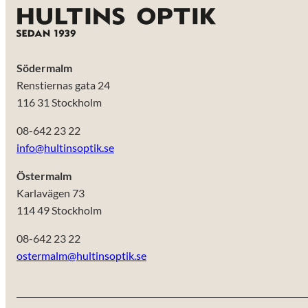
Södermalm
Renstiernas gata 24
116 31 Stockholm
08-642 23 22
info@hultinsoptik.se
Östermalm
Karlavägen 73
114 49 Stockholm
08-642 23 22
ostermalm@hultinsoptik.se
Nödvändiga
Dessa kakor
går inte att