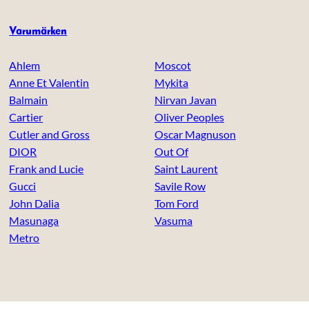
Varumärken
Ahlem
Moscot
Anne Et Valentin
Mykita
Balmain
Nirvan Javan
Cartier
Oliver Peoples
Cutler and Gross
Oscar Magnuson
DIOR
Out Of
Frank and Lucie
Saint Laurent
Gucci
Savile Row
John Dalia
Tom Ford
Masunaga
Vasuma
Metro