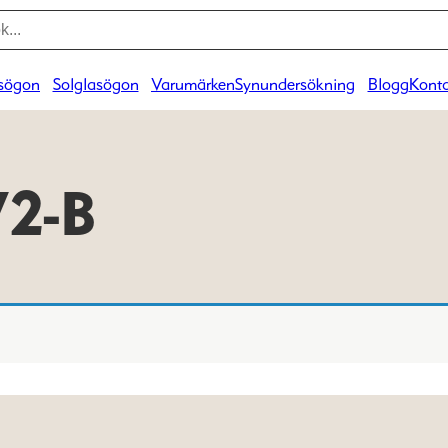
sögon
Solglasögon
Varumärken
Synundersökning
Blogg
Konta
72-B