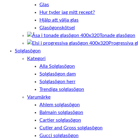
Glas
Hur tyder jag mitt recept?
Hjälp att välja glas
Glasögonskötsel
Tonade glasögon
Progressiva g
Solglasögon
Kategori
Alla Solglasögon
Solglasögon dam
Solglasögon herr
Trendiga solglasögon
Varumärke
Ahlem solglasögon
Balmain solglasögon
Cartier solglasögon
Cutler and Gross solglasögon
Gucci solglasögon