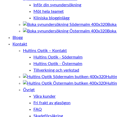
Inför din synundersökning
Möt hela teamet
Kliniska blogginlägg
Boka
Boka
Blogg
Kontakt
Hultins Optik – Kontakt
Hultins Optik - Södermalm
Hultins Optik - Östermalm
Tillverkning och verkstad
Hulti
Hulti
Övrigt
Våra kunder
Fri frakt av glasögon
FAQ
Skadeförsäkring