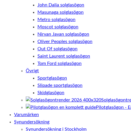
John Dalia solglasögon
Masunaga solglasögon
Metro solglasögon
Moscot solglasögon
Nirvan Javan solglasögon
Oliver Peoples solglasögon
Out Of solglasögon
Saint Laurent solglasögon
Tom Ford solglasögon
Övrigt
Sportglasögon
Slipade sportglasögon
Skidglasögon
Solglasögontr
Pilotglasögon - 
Varumärken
Synundersökning
Synundersökning i Stockholm