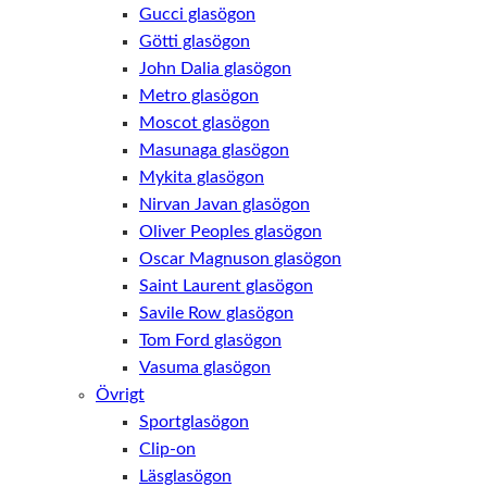
Gucci glasögon
Götti glasögon
John Dalia glasögon
Metro glasögon
Moscot glasögon
Masunaga glasögon
Mykita glasögon
Nirvan Javan glasögon
Oliver Peoples glasögon
Oscar Magnuson glasögon
Saint Laurent glasögon
Savile Row glasögon
Tom Ford glasögon
Vasuma glasögon
Övrigt
Sportglasögon
Clip-on
Läsglasögon