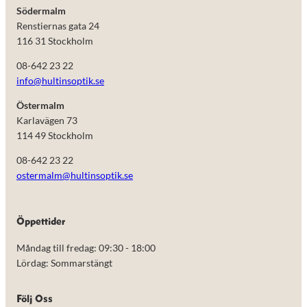
Södermalm
Renstiernas gata 24
116 31 Stockholm
08-642 23 22
info@hultinsoptik.se
Östermalm
Karlavägen 73
114 49 Stockholm
08-642 23 22
ostermalm@hultinsoptik.se
Nödvändiga
Öppettider
Dessa kakor
går inte att
Måndag till fredag: 09:30 - 18:00
välja bort.
De behövs
Lördag: Sommarstängt
för att
hemsidan
över huvud
Följ Oss