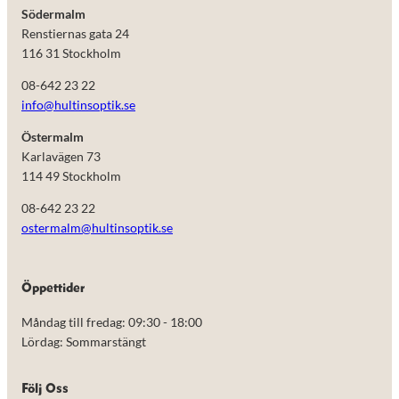
Södermalm
Renstiernas gata 24
116 31 Stockholm
08-642 23 22
info@hultinsoptik.se
Östermalm
Karlavägen 73
114 49 Stockholm
08-642 23 22
ostermalm@hultinsoptik.se
Nödvändiga
Öppettider
Dessa kakor
går inte att
Måndag till fredag: 09:30 - 18:00
välja bort.
De behövs
Lördag: Sommarstängt
för att
hemsidan
över huvud
Följ Oss