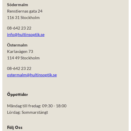
Södermalm
Renstiernas gata 24
116 31 Stockholm
08-642 23 22
info@hultinsoptik.se
Östermalm
Karlavägen 73
114 49 Stockholm
08-642 23 22
ostermalm@hultinsoptik.se
Nödvändiga
Öppettider
Dessa kakor
går inte att
Måndag till fredag: 09:30 - 18:00
välja bort.
De behövs
Lördag: Sommarstängt
för att
hemsidan
över huvud
Följ Oss