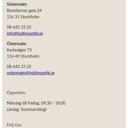
Södermalm
Renstiernas gata 24
116 31 Stockholm
08-642 23 22
info@hultinsoptik.se
Östermalm
Karlavägen 73
114 49 Stockholm
08-642 23 22
ostermalm@hultinsoptik.se
Nödvändiga
Öppettider
Dessa kakor
går inte att
Måndag till fredag: 09:30 - 18:00
välja bort.
De behövs
Lördag: Sommarstängt
för att
hemsidan
över huvud
Följ Oss