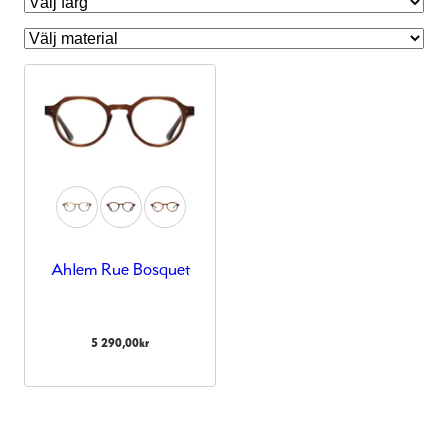
Ahlem Rue Bosquet
Nödvändiga
Dessa kakor
5 290,00
kr
går inte att
välja bort.
De behövs
för att
hemsidan
över huvud