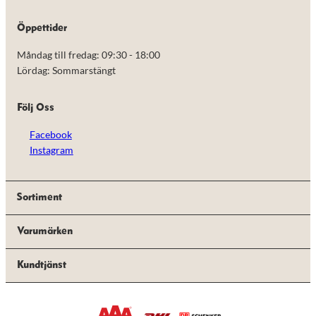
de här
kakorna
Öppettider
kommer viss
funktionalitet
Måndag till fredag: 09:30 - 18:00
att försvinna
från
Lördag: Sommarstängt
hemsidan.
Följ Oss
Marknadsföring
Facebook
Genom att dela
med dig av dina
Instagram
intressen och ditt
beteende när du
surfar ökar du
chansen att få se
Sortiment
personligt
anpassat innehåll
Varumärken
och erbjudanden.
Kundtjänst