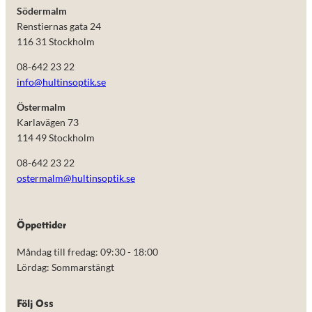
Södermalm
Renstiernas gata 24
116 31 Stockholm
08-642 23 22
info@hultinsoptik.se
Östermalm
Karlavägen 73
114 49 Stockholm
08-642 23 22
ostermalm@hultinsoptik.se
Nödvändiga
Öppettider
Dessa kakor
går inte att
Måndag till fredag: 09:30 - 18:00
välja bort.
De behövs
Lördag: Sommarstängt
för att
hemsidan
över huvud
Följ Oss