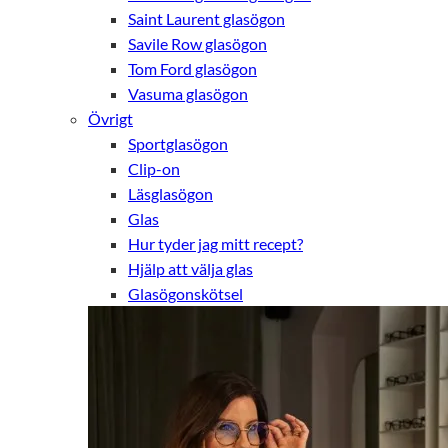
Saint Laurent glasögon
Savile Row glasögon
Tom Ford glasögon
Vasuma glasögon
Övrigt
Sportglasögon
Clip-on
Läsglasögon
Glas
Hur tyder jag mitt recept?
Hjälp att välja glas
Glasögonskötsel