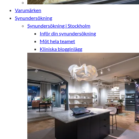
Varumärken
Synundersökning
Synundersökning i Stockholm
Inför din synundersökning
Möt hela teamet
Kliniska blogginlägg