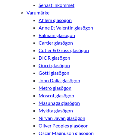
Senast inkommet
Varumärke
Ahlem glasögon
Anne Et Valentin glasögon
Balmain glasögon
Cartier glasögon
Cutler & Gross glasögon
DIOR glasögon
Gucci glasögon
Götti glasögon
John Dalia glasögon
Metro glasögon
Moscot glasögon
Masunaga glasögon
Mykita glasögon
Nirvan Javan glasögon
Oliver Peoples glasögon
Oscar Magnuson glasögon