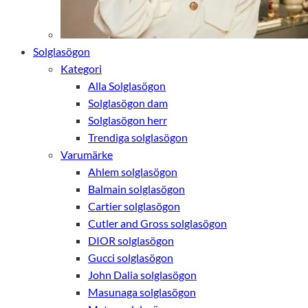
Solglasögon
Kategori
Alla Solglasögon
Solglasögon dam
Solglasögon herr
Trendiga solglasögon
Varumärke
Ahlem solglasögon
Balmain solglasögon
Cartier solglasögon
Cutler and Gross solglasögon
DIOR solglasögon
Gucci solglasögon
John Dalia solglasögon
Masunaga solglasögon