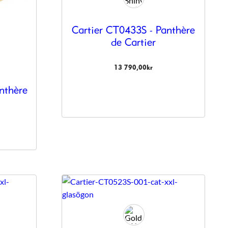
Cartier CT0433S - Panthère
de Cartier
13 790,00
kr
nthère