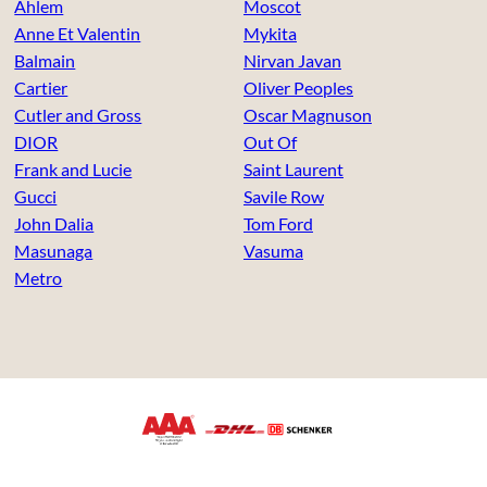
Ahlem
Moscot
Anne Et Valentin
Mykita
Balmain
Nirvan Javan
Cartier
Oliver Peoples
Cutler and Gross
Oscar Magnuson
DIOR
Out Of
Frank and Lucie
Saint Laurent
Gucci
Savile Row
John Dalia
Tom Ford
Masunaga
Vasuma
Metro