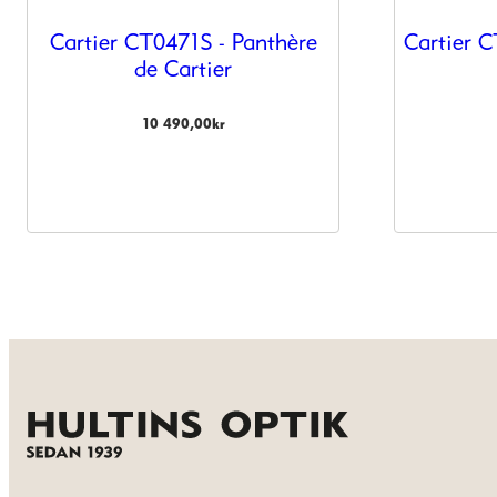
hemsida ska
prestera så
Cartier CT0471S - Panthère
Cartier 
bra som
de Cartier
möjligt under
ditt besök.
Om du nekar
10 490,00
kr
de här
kakorna
kommer viss
funktionalitet
att försvinna
från
hemsidan.
Marknadsföring
Genom att dela
med dig av dina
intressen och ditt
beteende när du
surfar ökar du
chansen att få se
personligt