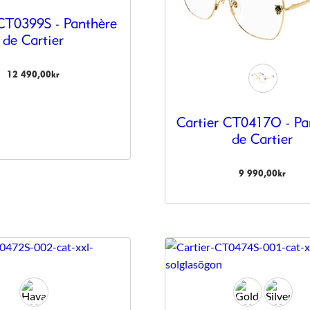
 CT0399S - Panthère
de Cartier
12 490,00
kr
Cartier CT0417O - Pa
de Cartier
9 990,00
kr