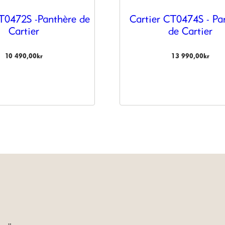
CT0472S -Panthère de
Cartier CT0474S - Pa
Cartier
de Cartier
10 490,00
kr
13 990,00
kr