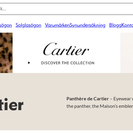
sögon
Solglasögon
Varumärken
Synundersökning
Blogg
Konta
Panthère de Cartier
– Eyewear w
ier
the panther, the Maison’s emblem