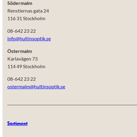
Södermalm
anpassat innehåll
och erbjudanden.
Renstiernas gata 24
116 31 Stockholm
08-642 23 22
info@hultinsoptik.se
Östermalm
Karlavägen 73
114 49 Stockholm
08-642 23 22
ostermalm@hultinsoptik.se
Sortiment