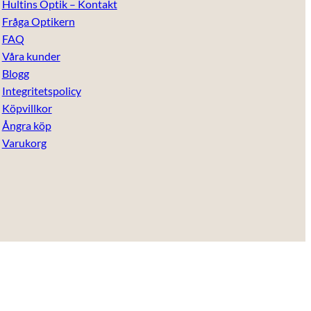
Hultins Optik – Kontakt
Fråga Optikern
FAQ
Våra kunder
Blogg
Integritetspolicy
Köpvillkor
Ångra köp
Varukorg