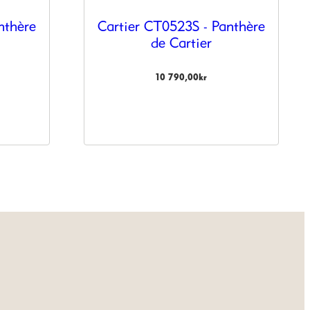
nthère
Cartier CT0523S - Panthère
de Cartier
10 790,00
kr