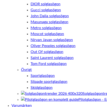
DIOR solglasögon
Gucci solglasögon
John Dalia solglasögon
Masunaga solglasögon
Metro solglasögon
Moscot solglasögon
Nirvan Javan solglasögon
Oliver Peoples solglasögon
Out Of solglasögon
Saint Laurent solglasögon
Tom Ford solglasögon
Övrigt
Sportglasögon
Slipade sportglasögon
Skidglasögon
Solglasögontr
Pilotglasögon - 
Varumärken