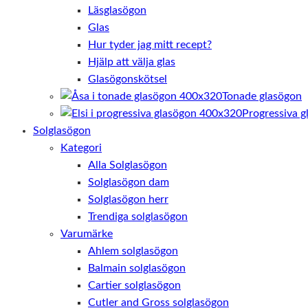
Läsglasögon
Glas
Hur tyder jag mitt recept?
Hjälp att välja glas
Glasögonskötsel
Tonade glasögon
Progressiva g
Solglasögon
Kategori
Alla Solglasögon
Solglasögon dam
Solglasögon herr
Trendiga solglasögon
Varumärke
Ahlem solglasögon
Balmain solglasögon
Cartier solglasögon
Cutler and Gross solglasögon