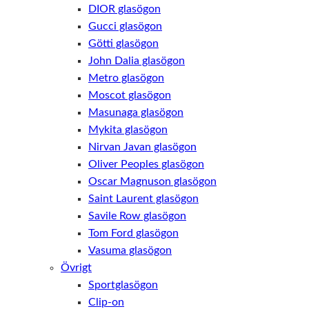
DIOR glasögon
Gucci glasögon
Götti glasögon
John Dalia glasögon
Metro glasögon
Moscot glasögon
Masunaga glasögon
Mykita glasögon
Nirvan Javan glasögon
Oliver Peoples glasögon
Oscar Magnuson glasögon
Saint Laurent glasögon
Savile Row glasögon
Tom Ford glasögon
Vasuma glasögon
Övrigt
Sportglasögon
Clip-on