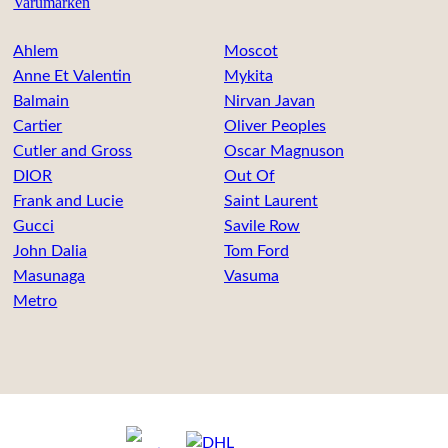
Varumärken
Ahlem
Moscot
Anne Et Valentin
Mykita
Balmain
Nirvan Javan
Cartier
Oliver Peoples
Cutler and Gross
Oscar Magnuson
DIOR
Out Of
Frank and Lucie
Saint Laurent
Gucci
Savile Row
John Dalia
Tom Ford
Masunaga
Vasuma
Metro