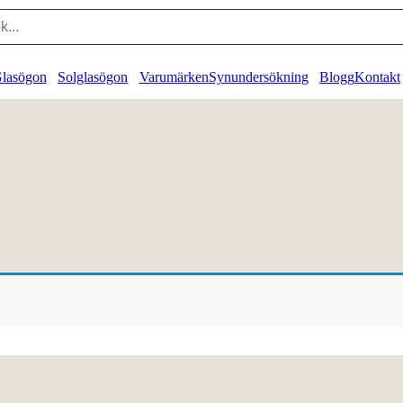
lasögon
Solglasögon
Varumärken
Synundersökning
Blogg
Kontakt