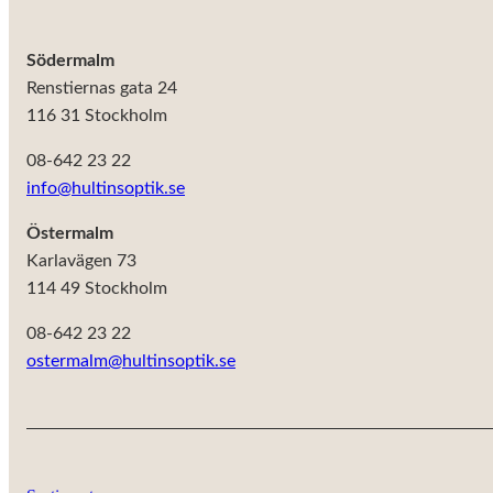
Södermalm
Renstiernas gata 24
116 31 Stockholm
08-642 23 22
info@hultinsoptik.se
Östermalm
Karlavägen 73
114 49 Stockholm
08-642 23 22
ostermalm@hultinsoptik.se
Nödvändiga
Dessa kakor
går inte att
välja bort. De