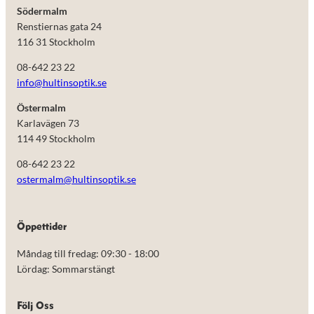
Södermalm
Renstiernas gata 24
116 31 Stockholm
08-642 23 22
info@hultinsoptik.se
Östermalm
Karlavägen 73
114 49 Stockholm
08-642 23 22
ostermalm@hultinsoptik.se
Nödvändiga
Öppettider
Dessa kakor
går inte att
Måndag till fredag: 09:30 - 18:00
välja bort.
De behövs
Lördag: Sommarstängt
för att
hemsidan
över huvud
Följ Oss