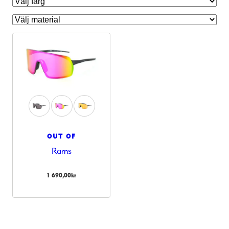
OUT OF
Rams
Nödvändiga
Dessa kakor
1 690,00
kr
går inte att
välja bort.
De behövs
för att
hemsidan
över huvud