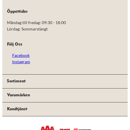
de här
kakorna
Öppettider
kommer viss
funktionalitet
Måndag till fredag: 09:30 - 18:00
att försvinna
från
Lördag: Sommarstängt
hemsidan.
Följ Oss
Marknadsföring
Facebook
Genom att dela
med dig av dina
Instagram
intressen och ditt
beteende när du
surfar ökar du
chansen att få se
Sortiment
personligt
anpassat innehåll
Varumärken
och erbjudanden.
Kundtjänst