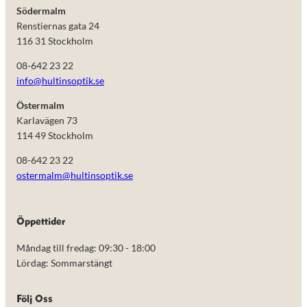
Södermalm
Renstiernas gata 24
116 31 Stockholm
08-642 23 22
info@hultinsoptik.se
Östermalm
Karlavägen 73
114 49 Stockholm
08-642 23 22
ostermalm@hultinsoptik.se
Nödvändiga
Öppettider
Dessa kakor
går inte att
Måndag till fredag: 09:30 - 18:00
välja bort.
De behövs
Lördag: Sommarstängt
för att
hemsidan
över huvud
Följ Oss