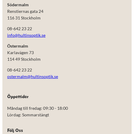
Södermalm
Renstiernas gata 24
116 31 Stockholm
08-642 23 22
info@hultinsoptik.se
Östermalm
Karlavägen 73
114 49 Stockholm
08-642 23 22
ostermalm@hultinsoptik.se
Nödvändiga
Öppettider
Dessa kakor
går inte att
Måndag till fredag: 09:30 - 18:00
välja bort.
De behövs
Lördag: Sommarstängt
för att
hemsidan
över huvud
Följ Oss