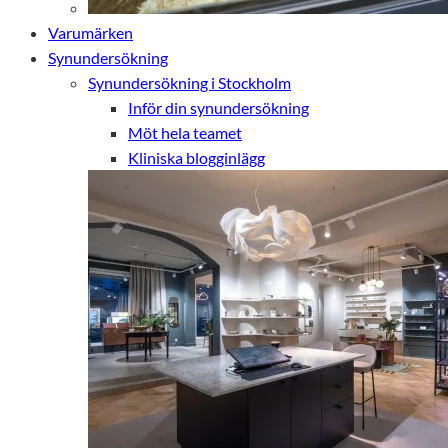
Varumärken
Synundersökning
Synundersökning i Stockholm
Inför din synundersökning
Möt hela teamet
Kliniska blogginlägg