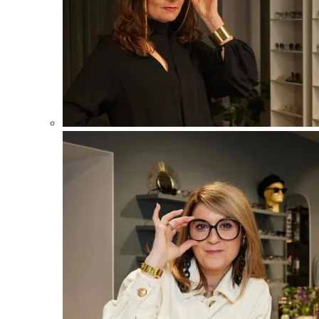
hemsida ska
prestera så
bra som
möjligt under
ditt besök.
Om du nekar
de här
kakorna
kommer viss
funktionalitet
att försvinna
från
hemsidan.
Marknadsföring
Genom att dela
med dig av dina
intressen och ditt
beteende när du
surfar ökar du
chansen att få se
personligt