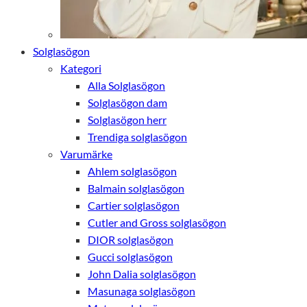
anpassat innehåll
och erbjudanden.
Solglasögon
Kategori
Alla Solglasögon
Solglasögon dam
Solglasögon herr
Trendiga solglasögon
Varumärke
Ahlem solglasögon
Balmain solglasögon
Cartier solglasögon
Cutler and Gross solglasögon
DIOR solglasögon
Gucci solglasögon
John Dalia solglasögon
Masunaga solglasögon