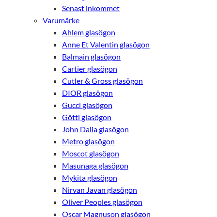
Senast inkommet
Varumärke
Ahlem glasögon
Anne Et Valentin glasögon
Balmain glasögon
Cartier glasögon
Cutler & Gross glasögon
DIOR glasögon
Gucci glasögon
Götti glasögon
John Dalia glasögon
Metro glasögon
Moscot glasögon
Masunaga glasögon
Mykita glasögon
Nödvändiga
Nirvan Javan glasögon
Dessa kakor
Oliver Peoples glasögon
går inte att
Oscar Magnuson glasögon