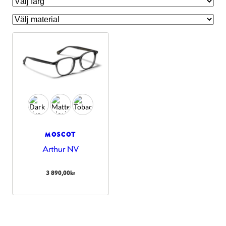
MOSCOT
Arthur NV
Nödvändiga
Dessa kakor
3 890,00
kr
går inte att
välja bort.
De behövs
för att
hemsidan
över huvud