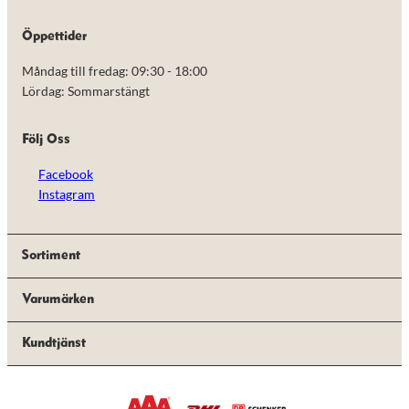
de här
kakorna
Öppettider
kommer viss
funktionalitet
Måndag till fredag: 09:30 - 18:00
att försvinna
från
Lördag: Sommarstängt
hemsidan.
Följ Oss
Marknadsföring
Facebook
Genom att dela
med dig av dina
Instagram
intressen och ditt
beteende när du
surfar ökar du
chansen att få se
Sortiment
personligt
anpassat innehåll
Varumärken
och erbjudanden.
Kundtjänst