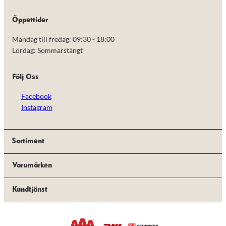
de här
kakorna
Öppettider
kommer viss
funktionalitet
Måndag till fredag: 09:30 - 18:00
att försvinna
från
Lördag: Sommarstängt
hemsidan.
Följ Oss
Marknadsföring
Facebook
Genom att dela
med dig av dina
Instagram
intressen och ditt
beteende när du
surfar ökar du
chansen att få se
Sortiment
personligt
anpassat innehåll
Varumärken
och erbjudanden.
Kundtjänst