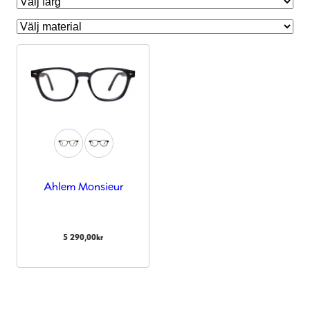
Ahlem Monsieur
Nödvändiga
Dessa kakor
5 290,00
kr
går inte att
välja bort.
De behövs
för att
hemsidan
över huvud