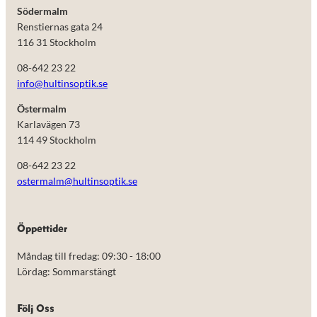
Södermalm
Renstiernas gata 24
116 31 Stockholm
08-642 23 22
info@hultinsoptik.se
Östermalm
Karlavägen 73
114 49 Stockholm
08-642 23 22
ostermalm@hultinsoptik.se
Nödvändiga
Öppettider
Dessa kakor
går inte att
Måndag till fredag: 09:30 - 18:00
välja bort.
De behövs
Lördag: Sommarstängt
för att
hemsidan
över huvud
Följ Oss