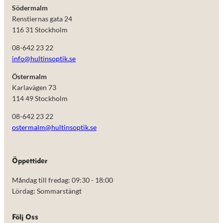
Södermalm
Renstiernas gata 24
116 31 Stockholm
08-642 23 22
info@hultinsoptik.se
Östermalm
Karlavägen 73
114 49 Stockholm
08-642 23 22
ostermalm@hultinsoptik.se
Nödvändiga
Öppettider
Dessa kakor
går inte att
Måndag till fredag: 09:30 - 18:00
välja bort.
De behövs
Lördag: Sommarstängt
för att
hemsidan
över huvud
Följ Oss