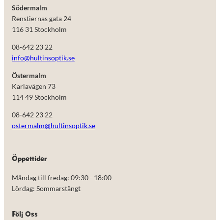
Södermalm
Renstiernas gata 24
116 31 Stockholm
08-642 23 22
info@hultinsoptik.se
Östermalm
Karlavägen 73
114 49 Stockholm
08-642 23 22
ostermalm@hultinsoptik.se
Nödvändiga
Öppettider
Dessa kakor
går inte att
Måndag till fredag: 09:30 - 18:00
välja bort.
De behövs
Lördag: Sommarstängt
för att
hemsidan
över huvud
Följ Oss