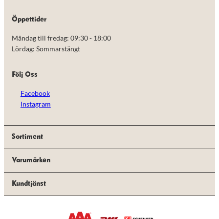
de här
kakorna
Öppettider
kommer viss
funktionalitet
Måndag till fredag: 09:30 - 18:00
att försvinna
från
Lördag: Sommarstängt
hemsidan.
Följ Oss
Marknadsföring
Facebook
Genom att dela
med dig av dina
Instagram
intressen och ditt
beteende när du
surfar ökar du
chansen att få se
Sortiment
personligt
anpassat innehåll
Varumärken
och erbjudanden.
Kundtjänst