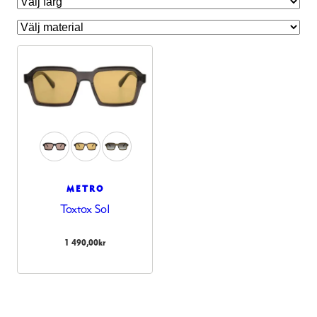
METRO
Toxtox Sol
Nödvändiga
Dessa kakor
1 490,00
kr
går inte att
välja bort.
De behövs
för att
hemsidan
över huvud