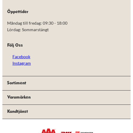
de här
kakorna
Öppettider
kommer viss
funktionalitet
Måndag till fredag: 09:30 - 18:00
att försvinna
från
Lördag: Sommarstängt
hemsidan.
Följ Oss
Marknadsföring
Facebook
Genom att dela
med dig av dina
Instagram
intressen och ditt
beteende när du
surfar ökar du
chansen att få se
Sortiment
personligt
anpassat innehåll
Varumärken
och erbjudanden.
Kundtjänst