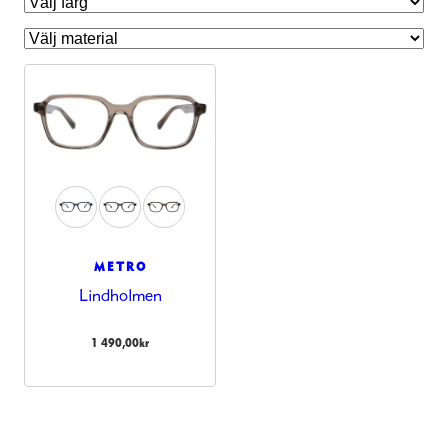
METRO
Lindholmen
Nödvändiga
Dessa kakor
1 490,00
kr
går inte att
välja bort.
De behövs
för att
hemsidan
över huvud