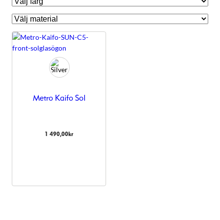
Metro Kaifo Sol
1 490,00
kr
Nödvändiga
Dessa kakor
går inte att
välja bort.
De behövs
för att
hemsidan
över huvud