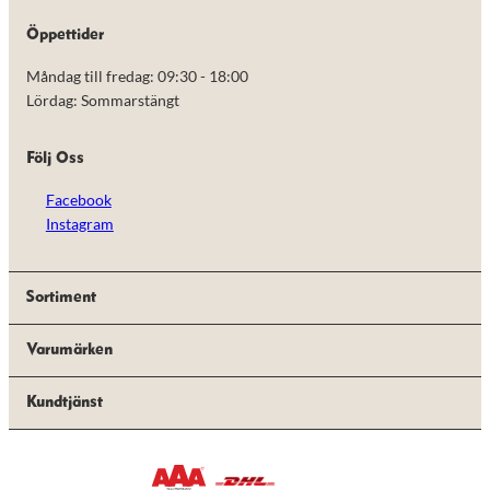
de här
kakorna
Öppettider
kommer viss
funktionalitet
Måndag till fredag: 09:30 - 18:00
att försvinna
Lördag: Sommarstängt
från
hemsidan.
Följ Oss
Marknadsföring
Facebook
Genom att dela
Instagram
med dig av dina
intressen och ditt
beteende när du
surfar ökar du
Sortiment
chansen att få se
personligt
anpassat innehåll
Varumärken
och erbjudanden.
Kundtjänst