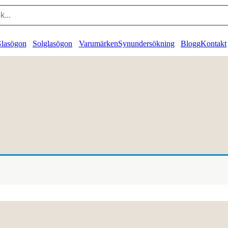
lasögon
Solglasögon
Varumärken
Synundersökning
Blogg
Kontakt