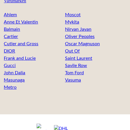
Varumärken
Ahlem
Moscot
Anne Et Valentin
Mykita
Balmain
Nirvan Javan
Cartier
Oliver Peoples
Cutler and Gross
Oscar Magnuson
DIOR
Out Of
Frank and Lucie
Saint Laurent
Gucci
Savile Row
John Dalia
Tom Ford
Masunaga
Vasuma
Metro