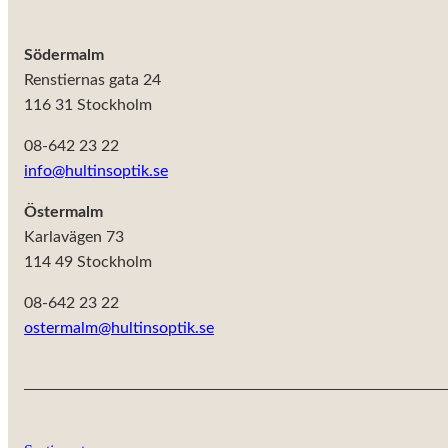
Södermalm
Renstiernas gata 24
116 31 Stockholm
08-642 23 22
info@hultinsoptik.se
Östermalm
Karlavägen 73
114 49 Stockholm
08-642 23 22
ostermalm@hultinsoptik.se
Nödvändiga
Dessa kakor
går inte att
välja bort. De