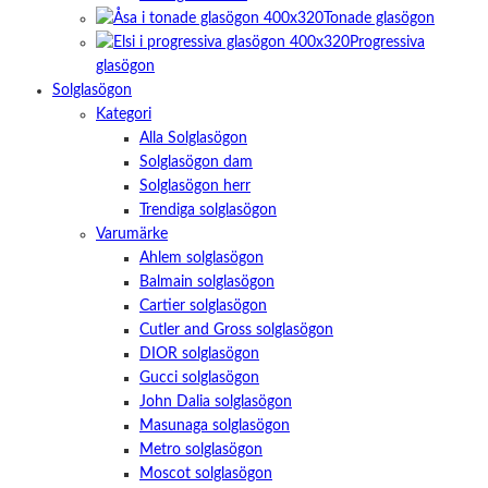
Tonade glasögon
Progressiva
glasögon
Solglasögon
Kategori
Alla Solglasögon
Solglasögon dam
Solglasögon herr
Trendiga solglasögon
Varumärke
Ahlem solglasögon
Balmain solglasögon
Cartier solglasögon
Cutler and Gross solglasögon
DIOR solglasögon
Gucci solglasögon
John Dalia solglasögon
Masunaga solglasögon
Metro solglasögon
Moscot solglasögon