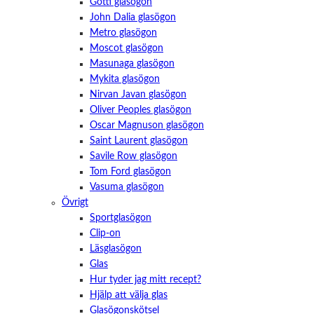
Götti glasögon
John Dalia glasögon
Metro glasögon
Moscot glasögon
Masunaga glasögon
Mykita glasögon
Nirvan Javan glasögon
Oliver Peoples glasögon
Oscar Magnuson glasögon
Saint Laurent glasögon
Savile Row glasögon
Tom Ford glasögon
Vasuma glasögon
Övrigt
Sportglasögon
Clip-on
Läsglasögon
Glas
Hur tyder jag mitt recept?
Hjälp att välja glas
Glasögonskötsel