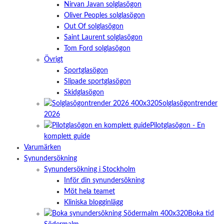
Nirvan Javan solglasögon
Oliver Peoples solglasögon
Out Of solglasögon
Saint Laurent solglasögon
Tom Ford solglasögon
Övrigt
Sportglasögon
Slipade sportglasögon
Skidglasögon
Solglasögontrender
2026
Pilotglasögon - En
komplett guide
Varumärken
Synundersökning
Synundersökning i Stockholm
Inför din synundersökning
Möt hela teamet
Kliniska blogginlägg
Boka tid