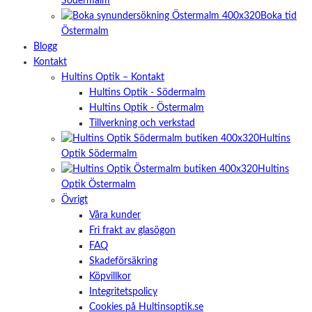
Södermalm
Boka tid
Östermalm
Blogg
Kontakt
Hultins Optik – Kontakt
Hultins Optik - Södermalm
Hultins Optik - Östermalm
Tillverkning och verkstad
Hultins
Optik Södermalm
Hultins
Optik Östermalm
Övrigt
Våra kunder
Fri frakt av glasögon
FAQ
Skadeförsäkring
Köpvillkor
Integritetspolicy
Cookies på Hultinsoptik.se