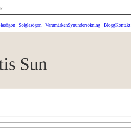
lasögon
Solglasögon
Varumärken
Synundersökning
Blogg
Kontakt
is Sun