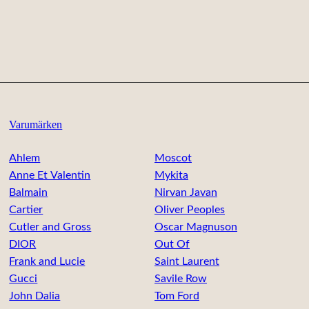
Varumärken
Ahlem
Moscot
Anne Et Valentin
Mykita
Balmain
Nirvan Javan
Cartier
Oliver Peoples
Cutler and Gross
Oscar Magnuson
DIOR
Out Of
Frank and Lucie
Saint Laurent
Gucci
Savile Row
John Dalia
Tom Ford