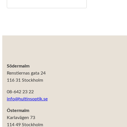
behövs för
att hemsidan
över huvud
taget ska
fungera.
Statistik
För att vi ska
kunna
förbättra
Södermalm
hemsidans
Renstiernas gata 24
funktionalitet
och
116 31 Stockholm
uppbyggnad,
baserat på
08-642 23 22
hur
info@hultinsoptik.se
hemsidan
används.
Östermalm
Karlavägen 73
Upplevelse
114 49 Stockholm