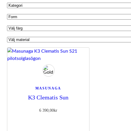
MASUNAGA
K3 Clematis Sun
6 390,00
kr
Nödvändiga
Dessa kakor
går inte att
välja bort. De