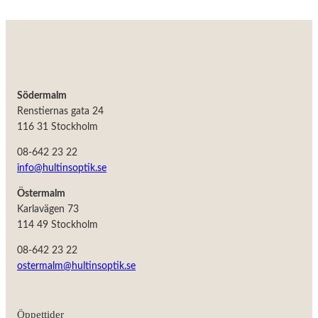
taget ska
fungera.
Statistik
För att vi ska
kunna
Södermalm
förbättra
hemsidans
Renstiernas gata 24
funktionalitet
116 31 Stockholm
och
uppbyggnad,
08-642 23 22
baserat på
info@hultinsoptik.se
hur
hemsidan
används.
Östermalm
Karlavägen 73
114 49 Stockholm
Upplevelse
08-642 23 22
För att vår
hemsida ska
ostermalm@hultinsoptik.se
prestera så
bra som
möjligt
under ditt
Öppettider