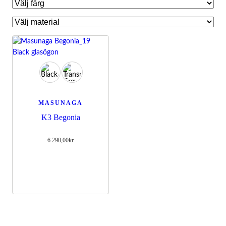
MASUNAGA
K3 Begonia
6 290,00
kr
Nödvändiga
Dessa kakor
går inte att
välja bort.
De behövs
för att
hemsidan
över huvud